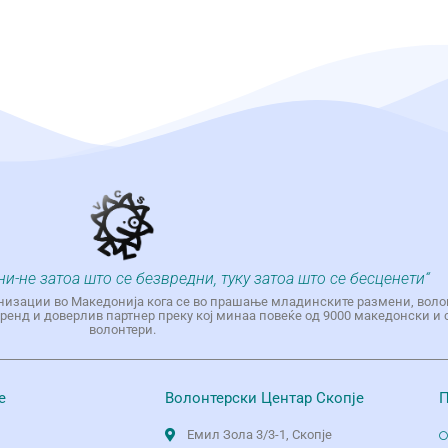
ни-не затоа што се безвредни, туку затоа што се бесценети“
низации во Македонија кога се во прашање младинските размени, воло
енд и доверлив партнер преку кој минаа повеќе од 9000 македонски и 
волонтери.
е
Волонтерски Центар Скопје
П
Емил Зола 3/3-1, Скопје