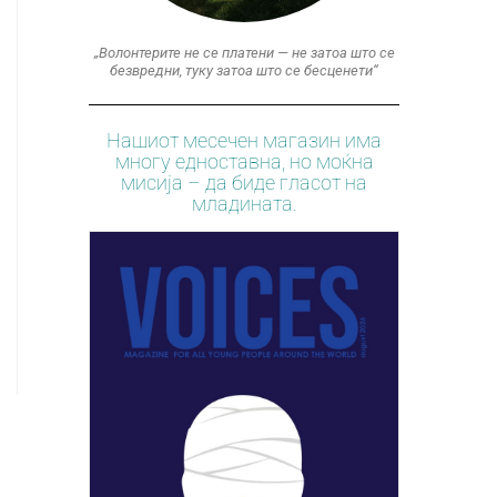
„Волонтерите не се платени — не затоа што се
безвредни, туку затоа што се бесценети“
Нашиот месечен магазин има
многу едноставна, но моќна
мисија – да биде гласот на
младината.