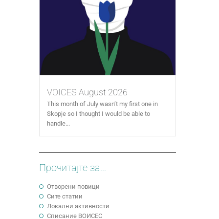
VOICES August 2026
This month of July wasn’t my first one in
Skopje so I thought I would be able to
handle...
Прочитајте за...
Отворени повици
Сите статии
Локални активности
Cписание ВОИСЕС