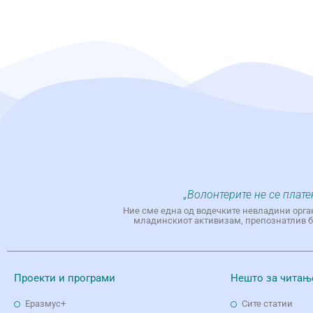
„Волонтерите не се плате
Ние сме една од водечките невладини орга
младинскиот активизам, препознатлив бр
Проекти и програми
Нешто за читањ
Еразмус+
Сите статии