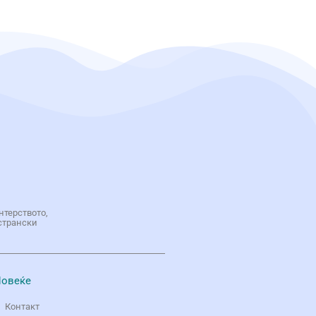
нтерството,
странски
овеќе
Контакт