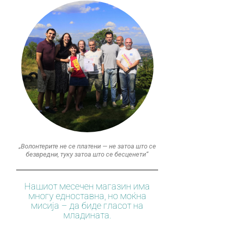
„Волонтерите не се платени — не затоа што се
безвредни, туку затоа што се бесценети“
Нашиот месечен магазин има
многу едноставна, но моќна
мисија – да биде гласот на
младината.