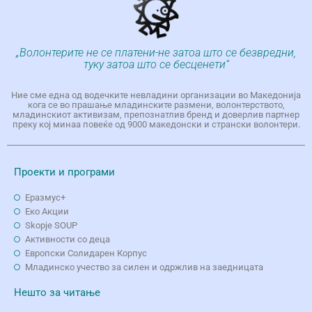
„Волонтерите не се платени-не затоа што се безвредни,
туку затоа што се бесценети“
Ние сме една од водечките невладини организации во Македонија
кога се во прашање младинските размени, волонтерството,
младинскиот активизам, препознатлив бренд и доверлив партнер
преку кој минаа повеќе од 9000 македонски и странски волонтери.
Проекти и програми
Еразмус+
Еко Aкции
Skopje SOUP
Активности со деца
Европски Солидарен Корпус
Младинско учество за силен и одржлив на заедницата
Нешто за читање