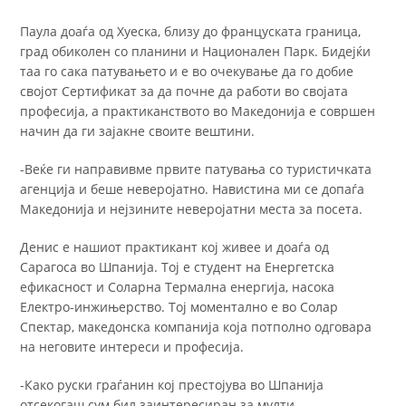
Паула доаѓа од Хуеска, близу до француската граница,
град обиколен со планини и Национален Парк. Бидејќи
таа го сака патувањето и е во очекување да го добие
својот Сертификат за да почне да работи во својата
професија, а практиканството во Македонија е совршен
начин да ги зајакне своите вештини.
-Веќе ги направивме првите патувања со туристичката
агенција и беше неверојатно. Навистина ми се допаѓа
Македонија и нејзините неверојатни места за посета.
Денис е нашиот практикант кој живее и доаѓа од
Сарагоса во Шпанија. Тој е студент на Енергетска
ефикасност и Соларна Термална енергија, насока
Електро-инжињерство. Тој моментално е во Солар
Спектар, македонска компанија која потполно одговара
на неговите интереси и професија.
-Како руски граѓанин кој престојува во Шпанија
отсекогаш сум бил заинтересиран за мулти-