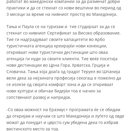
работат во македонски компании за да разменат добри
практики и да се стекнат со нови вештини во период од
3 месеци за време на нивниот престој во Македонија.
Тања и Паула се на туризам и тие студираат за да се
стекнат со нивниот Сертификат за Високо образование.
Тие ги надградуваат своите капацитети во Арбо
туристичката агенција креирајќи нови конекции,
откриваат нови туристички дестинации што оваа
агенција ги нуди за своите клиенти. Тие веќе посетија
нови дестинации во Црна Гора, Хрватска, Грција и
Словачка. Тања која доаѓа од градот Теруел во Шпанија
вели дека за нејзината професија секогаш е пожелно да
се излезе од својата комфорт зона и да се откриваат
нови култури и обичаи бидејќи тоа е начин за
сопствениот развој и напредок.
-Со оваа можност на Еразмус+ програмата ќе се обидам
да откријам и научам се што Македонија и луѓето од овде
можат да понудат и цврсто сум убедена дека го избрав
вистинското место за тоа.