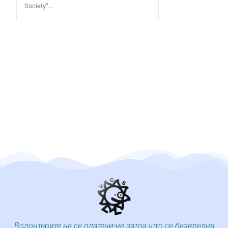
Society“...
„Волонтерите не се платени-не затоа што се безвредни,