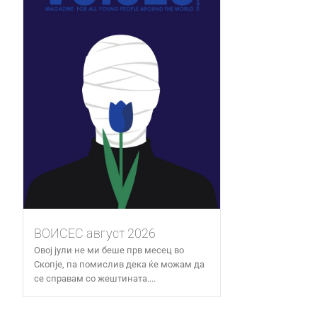
ВОИСЕС август 2026
Овој јули не ми беше прв месец во
Скопје, па помислив дека ќе можам да
се справам со жештината....