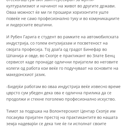
културализмот и начинот на живот во другите држави.
Оваа можност ќе ми ги прошири хоризонтите уште
повеќе не само професионално туку и во комуникациите
и лидерските вештини.
И Рубен Гарига е студент во рамките на автомобилската
индустрија, со голем ентузијазам и посветеност на
својата професија. Тој доаѓа од градот Бинефар во
Шпанија и овде, во Скопје е практикант во Злате Бенц
сервисот каде пронајде одлични пријатели во неговите
колеги од работа кои веќе го подучуваат на основите на
македонскиот јазик.
-Бидејќи работам во оваа индустрија веќе извесно време
цврсто сум убеден дека ова е одлична прилика да се
продолжи и стекне поголемо професионално искуство.
Тимот за подршка на Волонтерскиот Центар Скопје им
посакува пријатен престој на практикантите во нашата
земја надевајќи се дека тие ќе ги исполнат своите