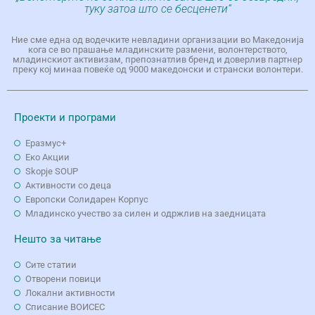
туку затоа што се бесценети“
Ние сме една од водечките невладини организации во Македонија
кога се во прашање младинските размени, волонтерството,
младинскиот активизам, препознатлив бренд и доверлив партнер
преку кој минаа повеќе од 9000 македонски и странски волонтери.
Проекти и програми
Еразмус+
Еко Aкции
Skopje SOUP
Активности со деца
Европски Солидарен Корпус
Младинско учество за силен и одржлив на заедницата
Нешто за читање
Сите статии
Отворени повици
Локални активности
Списание ВОИСЕС