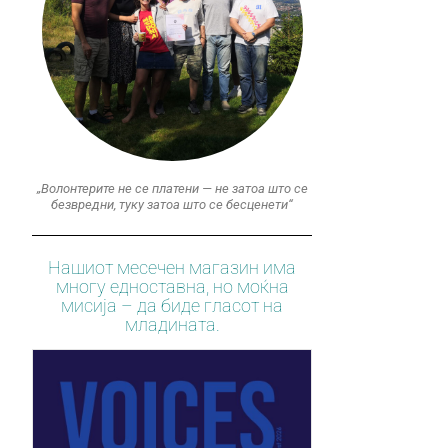
„Волонтерите не се платени — не затоа што се
безвредни, туку затоа што се бесценети“
Нашиот месечен магазин има
многу едноставна, но моќна
мисија – да биде гласот на
младината.