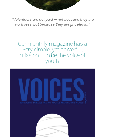
“Volunteers are not paid — not because they are
worthless, but because they are priceless…”
Our monthly magazine has a
very simple, yet powerful,
mission – to be the voice of
youth.