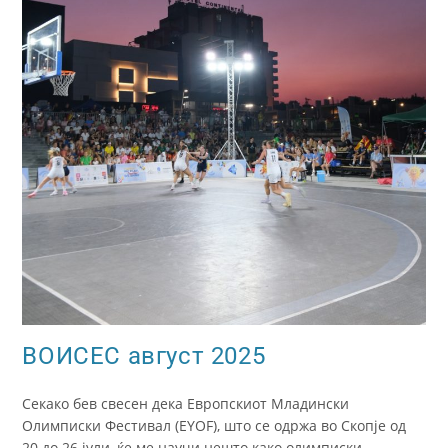
ВОИСЕС август 2025
Секако бев свесен дека Европскиот Младински
Олимписки Фестивал (EYOF), што се одржа во Скопјe од
20 до 26 јули, ќе ме научи нешто како олимписки