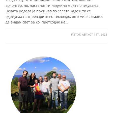
волонтер, но, настанот ги надмина моите очекувања.
Целата недела ја поминав во салата каде што се
одржуваа натпреварите во теквондо, што ми овозможи
да видам свет за кој претходно не…
ПЕТОК АВГУСТ 1ST, 2025