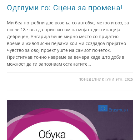
Одглуми го: Сцена за промена!
Ми беа потребни две возења со автобус, метро и воз, за
после 18 часа да пристигнам на мојата дестинација.
Дебрецен, Унгарија беше мирно место со пријатно
време и живописни пејзажи кои ми создадоа пријатно
чувство за овој проект уште на самиот почеток.
Пристигнав точно навреме за вечера каде што добив
можност да ги запознаам останатите…
ПОНЕДЕЛНИК ЈУНИ 9TH, 2025