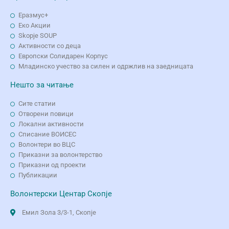
Еразмус+
Еко Aкции
Skopje SOUP
Активности со деца
Европски Солидарен Корпус
Младинско учество за силен и одржлив на заедницата
Нешто за читање
Сите статии
Отворени повици
Локални активности
Списание ВОИСЕС
Волонтери во ВЦС
Приказни за волонтерство
Приказни од проекти
Публикации
Волонтерски Центар Скопје
Емил Зола 3/3-1, Скопје