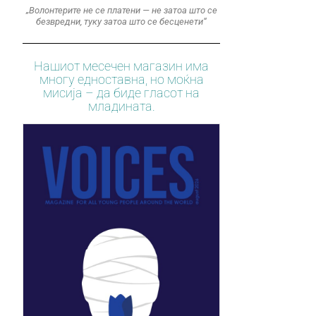
„Волонтерите не се платени — не затоа што се
безвредни, туку затоа што се бесценети“
Нашиот месечен магазин има
многу едноставна, но моќна
мисија – да биде гласот на
младината.