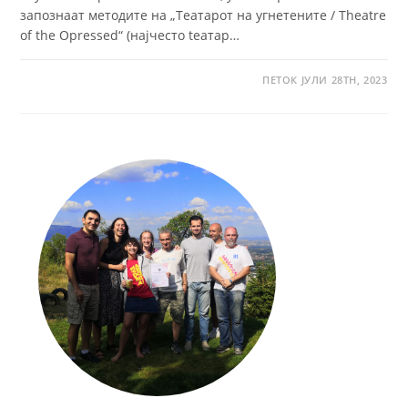
запознаат методите на „Театарот на угнетените / Theatre
of the Opressed“ (најчесто tеатар…
ПЕТОК ЈУЛИ 28TH, 2023