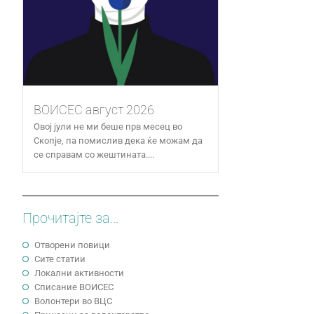
ВОИСЕС август 2026
Овој јули не ми беше прв месец во
Скопје, па помислив дека ќе можам да
се справам со жештината....
Прочитајте за...
Отворени повици
Сите статии
Локални активности
Cписание ВОИСЕС
Волонтери во ВЦС