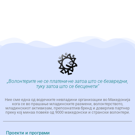
„Волонтерите не се платени-не затоа што се безвредни,
туку затоа што се бесценети“
Ние сме една од водечките невладини организации во Македонија
кога се во прашање младинските размени, волонтерството,
младинскиот активизам, препознатлив бренд и доверлив партнер
преку кој минаа повеќе од 9000 македонски и странски волонтери.
Проекти и програми