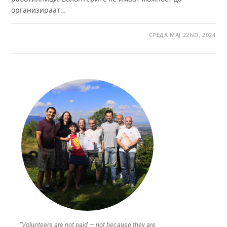
организираат…
СРЕДА МАЈ 22ND, 2024
“Volunteers are not paid — not because they are