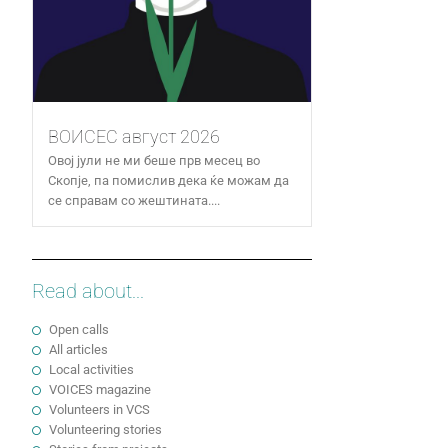
ВОИСЕС август 2026
Овој јули не ми беше прв месец во
Скопје, па помислив дека ќе можам да
се справам со жештината....
Read about...
Open calls
All articles
Local activities
VOICES magazine
Volunteers in VCS
Volunteering stories