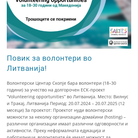
Повик за волонтери во
Литванија!
Волонтерски Центар Скопје бара волонтери (18–30
години) за учество на долгорочен ЕСК-проект
“Volunteering opportunities” во Литванија. Место: Вилнус
и Тракај, Литванија Период: 20.07.2024 – 20.07.2025 (12
месеци) За проектот: Проектот нуди волонтерски
можности за неколку организации-домаќини (hosting) –
различни организации имаат различни одговорности и
активности. Преку неформалната едукација и
работилници, волонтерите ќе имаат можност да