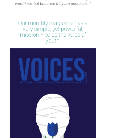
worthless, but because they are priceless…”
Our monthly magazine has a
very simple, yet powerful,
mission – to be the voice of
youth.