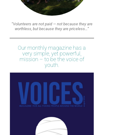
“Volunteers are not paid — not because they are
worthless, but because they are priceless…”
Our monthly magazine has a
very simple, yet powerful,
mission – to be the voice of
youth.