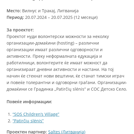
Место:
Вилнус и Тракај, Литванија
Период:
20.07.2024 – 20.07.2025 (12 месеци)
За проектот:
Проектот нуди волонтерски можности за неколку
организации-домаќини (hosting) – различни
организации имаат различни одговорности и
активности. Преку неформалната едукација и
работилници, волонтерите ќе имаат можност да
организираат дневни активности и настани. На тој
начин ќе стекнат нови вештини, ќе станат тимски играч
и повеќе толерантни и одговорни граѓани. Oрганизации-
домаќини се Градинка „Patirčių slėnis“ и СОС Детско Село.
Повеќе информации:
“SOS Children’s Village”
“Patirčių slėnis”
Проектен партнер:
Saltes (Литванија)