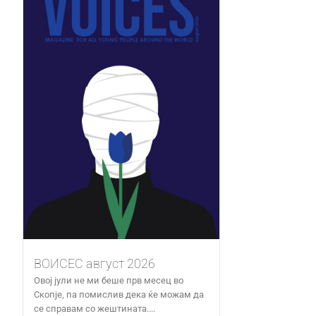
ВОИСЕС август 2026
Овој јули не ми беше прв месец во
Скопје, па помислив дека ќе можам да
се справам со жештината....