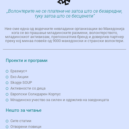
„Волонтерите не се платени-не затоа што се безвредни,
туку затоа што се бесценети“
Ние сме една од водечките невладини организации во Македонија
кога се во прашање младинските размени, волонтерството,
младинскиот активизам, препознатлив бренд и доверлив партнер
преку кој минаа повеќе од 9000 македонски и странски волонтери.
Проекти и програми
Еразмус+
Еко Aкции
Skopje SOUP
Активности со деца
Европски Солидарен Корпус
Младинско учество за силен и одржлив на заедницата
Нешто за читање
Сите статии
Отворени повици