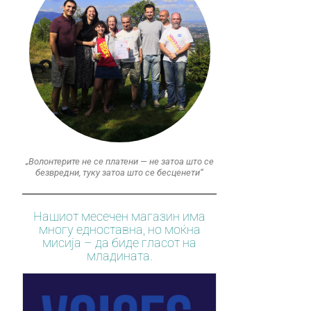
„Волонтерите не се платени — не затоа што се
безвредни, туку затоа што се бесценети“
Нашиот месечен магазин има
многу едноставна, но моќна
мисија – да биде гласот на
младината.