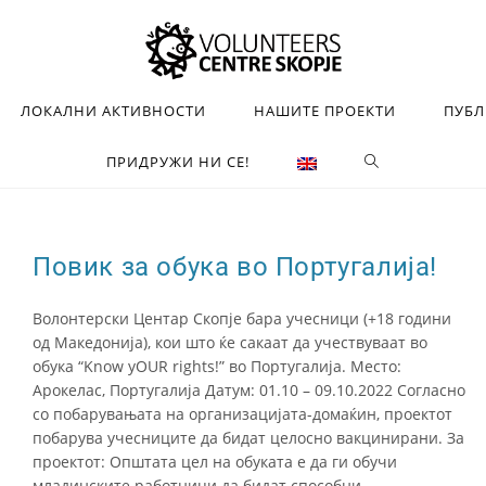
ЛОКАЛНИ АКТИВНОСТИ
НАШИТЕ ПРОЕКТИ
ПУБ
ПРИДРУЖИ НИ СЕ!
Повик за обука во Португалија!
Волонтерски Центар Скопје бара учесници (+18 години
од Македонија), кои што ќе сакаат да учествуваат во
обука “Know yOUR rights!” во Португалија. Место:
Арокелас, Португалија Датум: 01.10 – 09.10.2022 Согласно
со побарувањата на организацијата-домаќин, проектот
побарува учесниците да бидат целосно вакцинирани. За
проектот: Општата цел на обуката е да ги обучи
младинските работници да бидат способни…