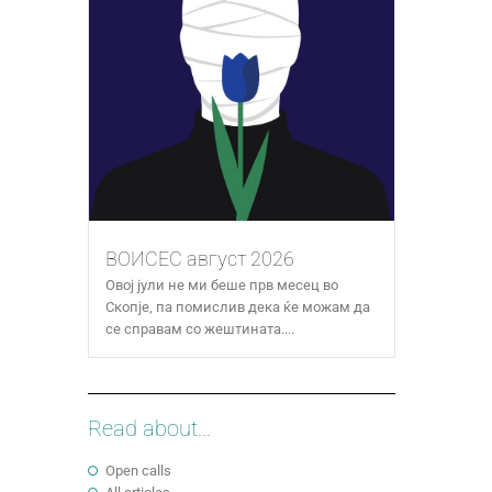
ВОИСЕС август 2026
Овој јули не ми беше прв месец во
Скопје, па помислив дека ќе можам да
се справам со жештината....
Read about...
Open calls