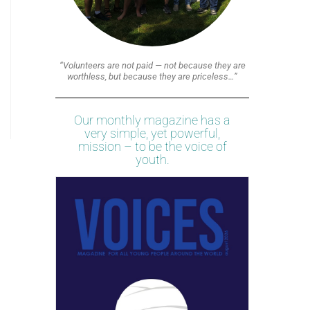
“Volunteers are not paid — not because they are
worthless, but because they are priceless…”
Our monthly magazine has a
very simple, yet powerful,
mission – to be the voice of
youth.