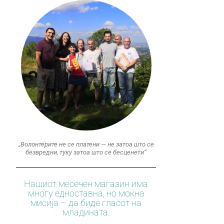
„Волонтерите не се платени — не затоа што се
безвредни, туку затоа што се бесценети“
Нашиот месечен магазин има
многу едноставна, но моќна
мисија – да биде гласот на
младината.