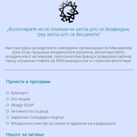
„Волонтерите не се платени-не затоа што се безвредни,
туку затоа што се бесценети“
Ние сме една од водечките невладини организации во Македонија
кога се во прашање младинските размени, волонтерството,
младинскиот активизам, препознатлив бренд и доверлив партнер
преку кој минаа повеќе од 9000 македонски и странски волонтери.
Проекти и програми
Еразмус+
Еко Aкции
Skopje SOUP
Активности со деца
Европски Солидарен Корпус
Младинско учество за силен и одржлив на заедницата
Нешто за читање