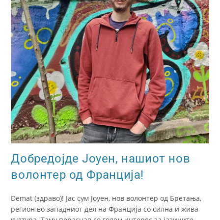
Добредојде Јоуен, нашиот нов
волонтер од Франција!
Demat (здраво)! Јас сум Јoуен, нов волонтер од Бретања,
регион во западниот дел на Франција со силна и жива
култура. Таму пораснав со голем интерес за јазиците,