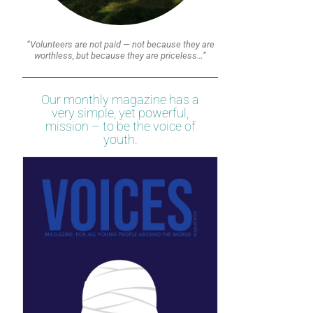
“Volunteers are not paid — not because they are
worthless, but because they are priceless…”
Our monthly magazine has a
very simple, yet powerful,
mission – to be the voice of
youth.