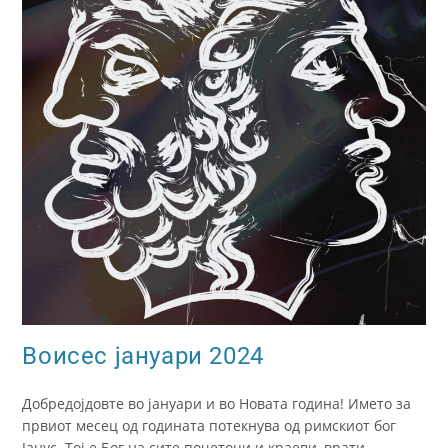
Воисес јануари 2024
Добредојдовте во јануари и во Новата година! Името за
првиот месец од годината потекнува од римскиот бог
Јанус. Тој е Бог на сите почетоци и краеви, врати,