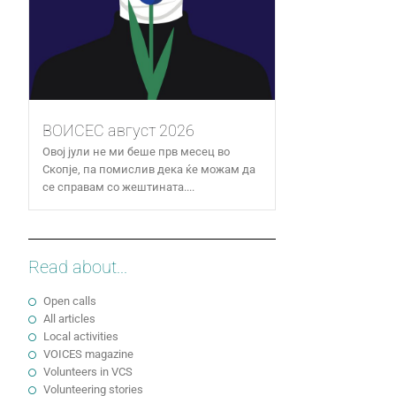
ВОИСЕС август 2026
Овој јули не ми беше прв месец во
Скопје, па помислив дека ќе можам да
се справам со жештината....
Read about...
Open calls
All articles
Local activities
VOICES magazine
Volunteers in VCS
Volunteering stories