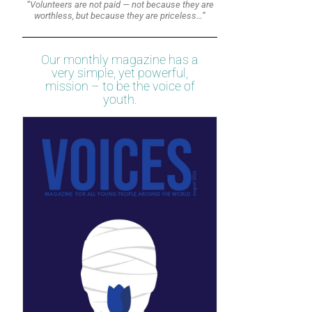
“Volunteers are not paid — not because they are
worthless, but because they are priceless…”
Our monthly magazine has a
very simple, yet powerful,
mission – to be the voice of
youth.