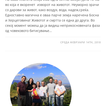
во која е вкоренет изворот на животот. Неуморно зрачи
со дарови за живот, како воздух, вода, надеж,среќа.
Едноставно магична е оваа парче земја наречена Босна
и Херцеговина! Животот и смртта се една до друга. Во
секој момент можеш да ја видиш неприкосновената фаза
од човековото битисување…
СРЕДА ФЕВРУАРИ 14TH, 2018