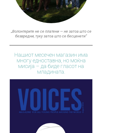
„Волонтерите не се платени — не затоа што се
безвредни, туку затоа што се бесценети“
Нашиот месечен магазин има
многу едноставна, но моќна
мисија – да биде гласот на
младината.