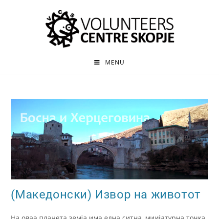
MENU
(Македонски) Извор на животот
На оваа планета земја има една ситна, миијатурна точка