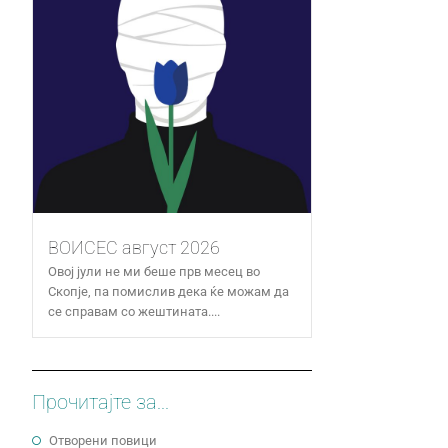
ВОИСЕС август 2026
Овој јули не ми беше прв месец во
Скопје, па помислив дека ќе можам да
се справам со жештината....
Прочитајте за...
Отворени повици