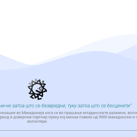
ни-не затоа што се безвредни, туку затоа што се бесценети“
низации во Македонија кога се во прашање младинските размени, воло
енд и доверлив партнер преку кој минаа повеќе од 9000 македонски и 
волонтери.