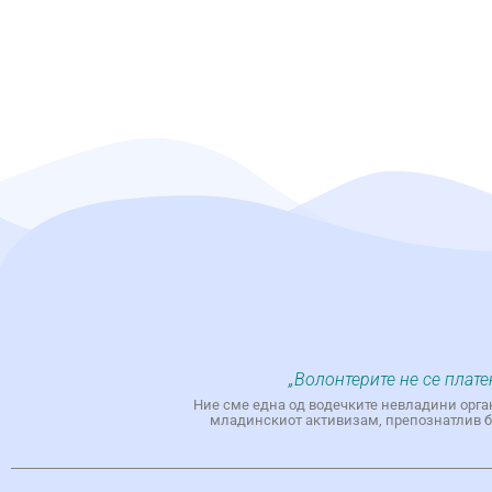
„Волонтерите не се плате
Ние сме една од водечките невладини орга
младинскиот активизам, препознатлив бр