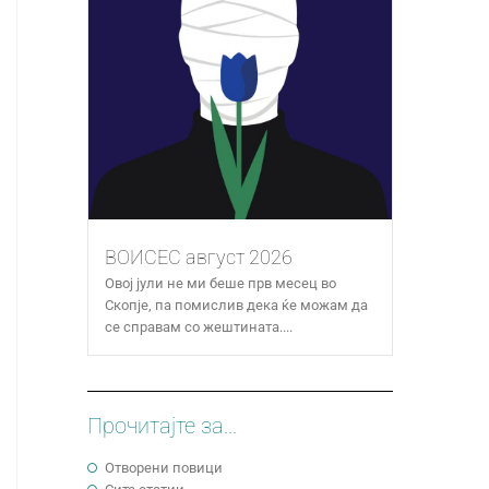
ВОИСЕС август 2026
Овој јули не ми беше прв месец во
Скопје, па помислив дека ќе можам да
се справам со жештината....
Прочитајте за...
Отворени повици