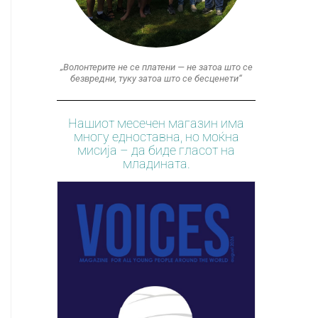
„Волонтерите не се платени — не затоа што се
безвредни, туку затоа што се бесценети“
Нашиот месечен магазин има
многу едноставна, но моќна
мисија – да биде гласот на
младината.