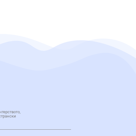
нтерството,
странски