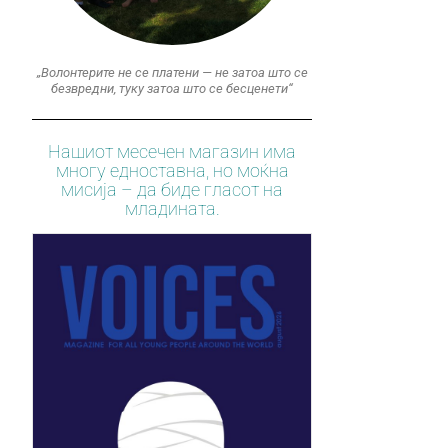
„Волонтерите не се платени — не затоа што се
безвредни, туку затоа што се бесценети“
Нашиот месечен магазин има
многу едноставна, но моќна
мисија – да биде гласот на
младината.