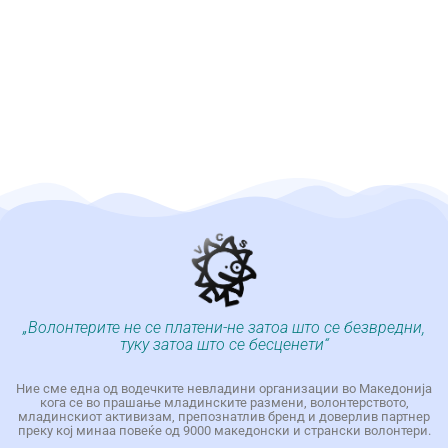
„Волонтерите не се платени-не затоа што се безвредни,
туку затоа што се бесценети“
Ние сме една од водечките невладини организации во Македонија
кога се во прашање младинските размени, волонтерството,
младинскиот активизам, препознатлив бренд и доверлив партнер
преку кој минаа повеќе од 9000 македонски и странски волонтери.