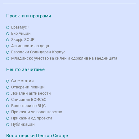
Проекти и програми
Еразмус+
Еко Aкции
Skopje SOUP
Активности со деца
Европски Солидарен Корпус
Младинско учество за силен и одржлив на заедницата
Нешто за читање
Сите статии
Отворени повици
Локални активности
Списание ВОИСЕС
Волонтери во ВЦС
Приказни за волонтерство
Приказни од проекти
Публикации
Волонтерски Центар Скопје