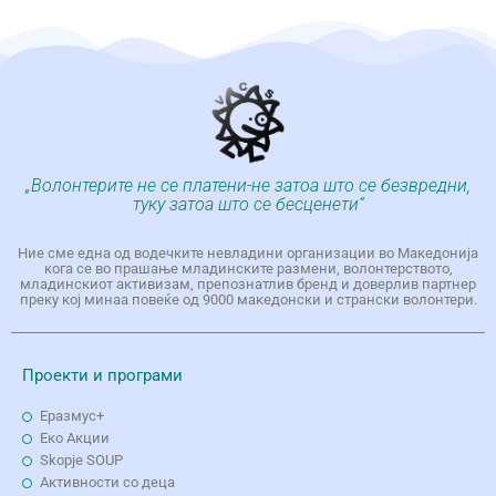
„Волонтерите не се платени-не затоа што се безвредни,
туку затоа што се бесценети“
Ние сме една од водечките невладини организации во Македонија
кога се во прашање младинските размени, волонтерството,
младинскиот активизам, препознатлив бренд и доверлив партнер
преку кој минаа повеќе од 9000 македонски и странски волонтери.
Проекти и програми
Еразмус+
Еко Aкции
Skopje SOUP
Активности со деца