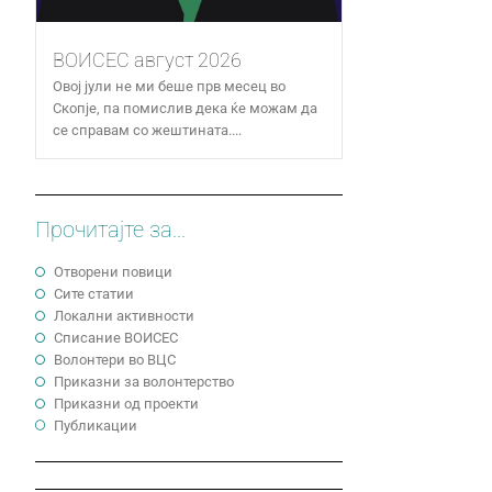
ВОИСЕС август 2026
Овој јули не ми беше прв месец во
Скопје, па помислив дека ќе можам да
се справам со жештината....
Прочитајте за...
Отворени повици
Сите статии
Локални активности
Cписание ВОИСЕС
Волонтери во ВЦС
Приказни за волонтерство
Приказни од проекти
Публикации