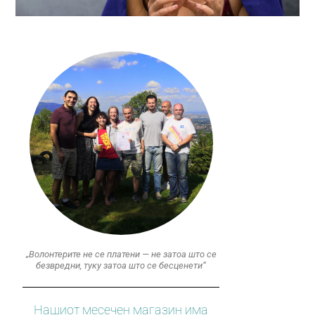
„Волонтерите не се платени — не затоа што се
безвредни, туку затоа што се бесценети“
Нашиот месечен магазин има