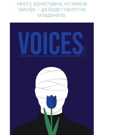
многу едноставна, но моќна
мисија – да биде гласот на
младината.