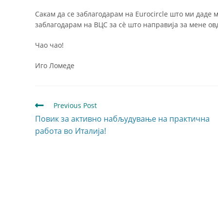
Сакам да се заблагодарам на Eurocircle што ми даде 
заблагодарам на ВЦС за сè што направија за мене ов
Чао чао!
Иго Ломеде
Previous Post
Повик за активно набљудување на практична
работа во Италија!