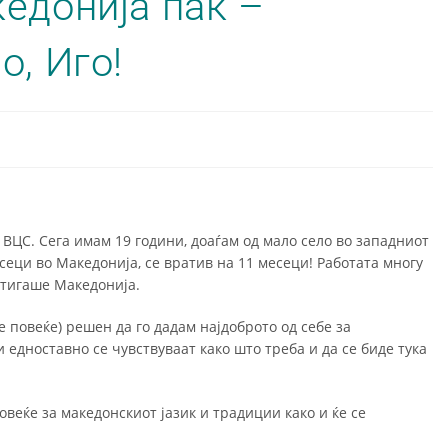
едонија пак –
о, Иго!
 ВЦС. Сега имам 19 години, доаѓам од мало село во западниот
сеци во Македонија, се вратив на 11 месеци! Работата многу
стигаше Македонија.
е повеќе) решен да го дадам најдоброто од себе за
 едноставно се чувствуваат како што треба и да се биде тука
овеќе за македонскиот јазик и традиции како и ќе се