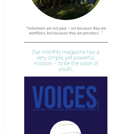
“Volunteers are not paid — not because they are
worthless, but because they are priceless…”
Our monthly magazine has a
very simple, yet powerful,
mission – to be the voice of
youth.