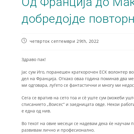
Од Франција до Мак
добредојде повторн
четврток септември 29th, 2022
Здраво пак!
Јас сум Иго, поранешен краткорочен ЕСК волонтер во
дел на Франција. Откако оваа година поминав два ме
ми одговара, луѓето се фантастични и многу ми недо
Сега се вратив на сето тоа и сè уште сум (можеби ушт
списанието „Воисес“ и заедницата овде. Некои работи
е една од нив.
Во текот на овие месеци се надевам дека ќе научам п
развивам лично и професионално.