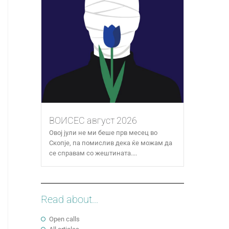
ВОИСЕС август 2026
Овој јули не ми беше прв месец во
Скопје, па помислив дека ќе можам да
се справам со жештината....
Read about...
Open calls