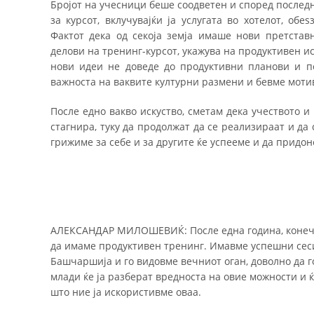
Бројот на учесници беше соодветен и според последн
за курсот, вклучувајќи ја услугата во хотелот, об
Фактот дека од секоја земја имаше нови претстав
делови на тренинг-курсот, укажува на продуктивен ис
нови идеи не доведе до продуктивни планови и п
важноста на ваквите културни размени и бевме мот
После едно вакво искуство, сметам дека учеството 
стагнира, туку да продолжат да се реализираат и да 
грижиме за себе и за другите ќе успееме и да придо
АЛЕКСАНДАР МИЛОШЕВИЌ: После една година, конечно
да имаме продуктивен тренинг. Имавме успешни сеси
Башчаршија и го видовме вечниот оган, доволно да г
млади ќе ја разберат вредноста на овие можности и ќ
што ние ја искористивме оваа.