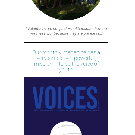
“Volunteers are not paid — not because they are
worthless, but because they are priceless…”
Our monthly magazine has a
very simple, yet powerful,
mission – to be the voice of
youth.