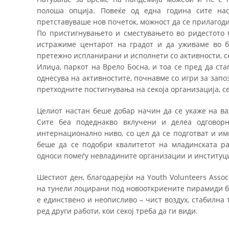
полоша опција. Повеќе од една година сите нас
претставуваше нов почеток, можност да се прилагоди
По пристигнувањето и сместувањето во ридестото 
истражиме центарот на градот и да уживаме во б
претежно испланирани и исполнети со активности, се
Илиџа, паркот на Врело Босна, и тоа се пред да ста
однесува на активностите, почнавме со игри за зап
претходните постигнувања на секоја организација, 
Целиот настан беше добар начин да се укаже на ва
Сите беа подеднакво вклучени и делеа одговорн
интернационално ниво, со цел да се подготват и и
беше да се подобри квалитетот на младинската р
односи помеѓу невладините организации и институци
Шестиот ден, благодарејќи на Youth Volunteers Asso
на тунели лоцирани под новооткриените пирамиди бл
е единствено и неописливо – чист воздух, стабилна
ред други работи, кои секој треба да ги види.