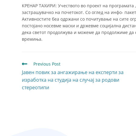
КРЕНАР ТАХИРИ: Учеството во проект на програмата „
застрашувачко на почетокот. Со оглед на инфо- паке
Активностите беа одржани со почитување на сите ог
постојано носевме маски и држевме социјална дистан
дека светот продолжува и можеме да продолжиме да 
времиња.
Previous Post
Јавен повик за ангажирање на експерти за
изработка на студија на случај за родови
стереотипи