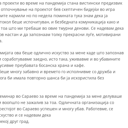
проекти во време на пандемија стана вистински предизвик
д отпочнување на проектот бев скептичен бидејќи во игра
моите најмили но по недела помината тука знам дека ја
токол беше испочитуван, и безбедната комуникација како и
у тоа што ми требаше во овие тмурни денови. Се надевам дека
ов настан и да запознаам толку прекрасни луѓе, мотивирани
а.
мијата ова беше одлично искуство за мене каде што запознав
и соработувавме заедно, исто така, уживавме и во убавините
кусивме преубавата босанска храна и кафе.
беше многу забавно и времето го исполнивме со дружба и
Кога би имала повторно шанса би ја искористила без
Семинар во Сараево за време на пандемија за мене делуваше
и воопшто не зажалив за тоа. Одличната организација со
естојот во Сараево успешен и многу убав. Работевме, се
куство и се надевам дека
екоj друг град.