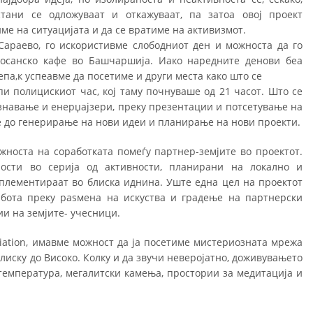
тани се одложуваат и откажуваат, па затоа овој проект
ме на ситуацијата и да се вратиме на активизмот.
Сараево, го искористивме слободниот ден и можноста да го
осанско кафе во Башчаршија. Иако наредните денови беа
па,к успеавме да посетиме и други места како што се
пи полицискиот час, кој таму почнуваше од 21 часот. Што се
ознавање и енерџајзери, преку презентации и потсетување на
се до генерирање на нови идеи и планирање на нови проекти.
жноста на соработката помеѓу партнер-земјите во проектот.
ости во серија од активности, планирани на локално и
мплементираат во блиска иднина. Уште една цел на проектот
абота преку раѕмена на искуства и градење на партнерски
и на земјите- учесници.
ciation, имавме можност да ја посетиме мистериозната мрежа
иску до Високо. Колку и да звучи неверојатно, доживувањето
 температура, мегалитски камења, простории за медитација и