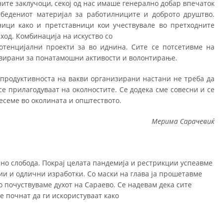
ите заклучоци, секој од нас имаше генерално добар впечаток
еѕзбедениот материјал за работилниците и доброто друштво.
ници како и претставници кои учествувале во претходните
ход. Комбинација на искуство со
отенцијални проекти за во иднина. Сите се потсетивме на
ивирани за понатамошни активости и волонтирање.
и продуктивноста на вакви организирани настани не треба да
се прилагодуваат на околностите. Се додека сме совесни и се
несеме во околината и општеството.
Мерима Сарачевиќ
 слобода. Покрај целата пандемија и рестрикции успеавме
и и одлични изработки. Со маски на глава ја прошетавме
о почуствуваме духот на Сараево. Се надевам дека сите
е почнат да ги искористуваат како