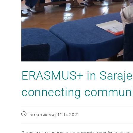
ERASMUS+ in Sarajev
connecting communi
вторник мај 11th, 2021
Патување за време на пандемија можеби и не е на