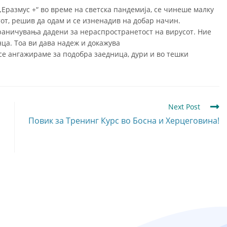
Еразмус +“ во време на светска пандемија, се чинеше малку
тот, решив да одам и се изненадив на добар начин.
раничувања дадени за нераспространетост на вирусот. Ние
ца. Тоа ви дава надеж и докажува
се ангажираме за подобра заедница, дури и во тешки
Next Post
Повик за Тренинг Курс во Босна и Херцеговина!