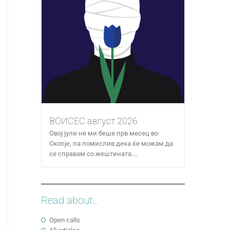
ВОИСЕС август 2026
Овој јули не ми беше прв месец во
Скопје, па помислив дека ќе можам да
се справам со жештината....
Read about...
Open calls