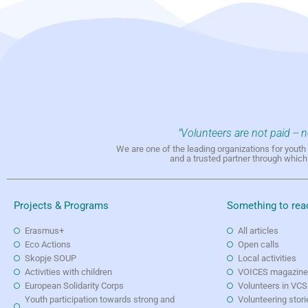
"Volunteers are not paid -- 
We are one of the leading organizations for yout
and a trusted partner through whic
Projects & Programs
Something to rea
Erasmus+
All articles
Eco Actions
Open calls
Skopje SOUP
Local activities
Activities with children
VOICES magazin
European Solidarity Corps
Volunteers in VCS
Youth participation towards strong and
Volunteering stori