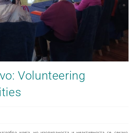
o: Volunteering
ties
јдобра идеја, но изолираноста и неактивноста се, секако,