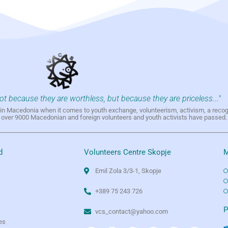
not because they are worthless, but because they are priceless..."
h in Macedonia when it comes to youth exchange, volunteerism, activism, a reco
h over 9000 Macedonian and foreign volunteers and youth activists have passed.
d
Volunteers Centre Skopje
M
Emil Zola 3/3-1, Skopje
+389 75 243 726
e
P
vcs_contact@yahoo.com
es