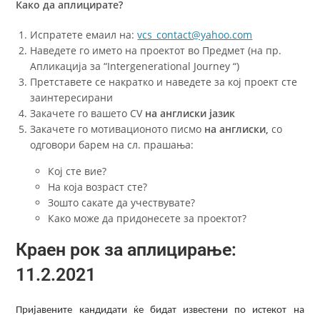
Како да аплицирате?
Испратете емаил на:
vcs_contact@yahoo.com
Наведете го името на проектот во Предмет (на пр.
Апликација за “Intergenerational Journey “)
Претставете се накратко и наведете за кој проект сте
заинтересирани
Закачете го вашето CV
на англиски јазик
Закачете го мотивационото писмо
на англиски,
со
одговори барем на сл. прашања:
Кој сте вие?
На која возраст сте?
Зошто сакате да учествувате?
Како може да придонесете за проектот?
Краен рок за аплицирање:
11.2.2021
Пријавените кандидати ќе бидат известени по истекот на