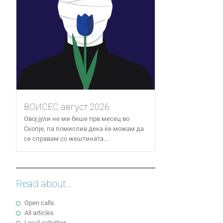
ВОИСЕС август 2026
Овој јули не ми беше прв месец во
Скопје, па помислив дека ќе можам да
се справам со жештината....
Read about...
Open calls
All articles
Local activities