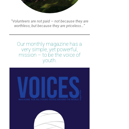
“Volunteers are not paid — not because they are
worthless, but because they are priceless…”
Our monthly magazine has a
very simple, yet powerful,
mission – to be the voice of
youth.