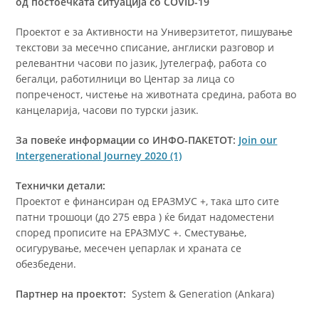
од постоечката ситуација со COVID-19
Проектот е за Активности на Универзитетот, пишување
текстови за месечно списание, англиски разговор и
релевантни часови по јазик, Јутелеграф, работа со
бегалци, работилници во Центар за лица со
попреченост, чистење на животната средина, работа во
канцеларија, часови по турски јазик.
За повеќе информации co ИНФО-ПАКЕТОТ:
Join our
Intergenerational Journey 2020 (1)
Технички детали:
Проектот е финансиран од ЕРАЗМУС +, така што сите
патни трошоци (до 275 евра ) ќе бидат надоместени
според прописите на ЕРАЗМУС +. Сместување,
осигурување, месечен џепарлак и храната се
обезбедени.
Партнер на проектот:
System & Generation (Ankara)