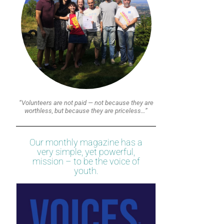
“Volunteers are not paid — not because they are
worthless, but because they are priceless…”
Our monthly magazine has a
very simple, yet powerful,
mission – to be the voice of
youth.