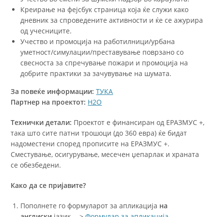
Креирање на фејсбук страница која ќе служи како
дневник за спроведените активности и ќе се ажурира
од учесниците.
Учество и промоција на работилници/урбана
уметност/симулации/преставување поврзано со
свесноста за спречување пожари и промоција на
добрите практики за зачувување на шумата.
За повеќе информации:
ТУКА
Партнер на проектот:
H2O
Технички детали:
Проектот е финансиран од ЕРАЗМУС +,
така што сите патни трошоци (до 360 евра) ќе бидат
надоместени според прописите на ЕРАЗМУС +.
Сместување, осигурување, месечен џепарлак и храната
се обезбедени.
Како да се пријавите?
Пополнете го формуларот за апликација
на
англиски
јазик —>
Формулар за апликација