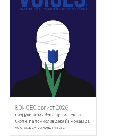
ВОИСЕС август 2026
Овој јули не ми беше прв месец во
Скопје, па помислив дека ќе можам да
се справам со жештината....