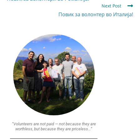
Next Post
Повик за волонтер во Италија!
“Volunteers are not paid — not because they are
worthless, but because they are priceless…”