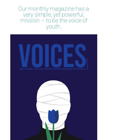
Our monthly magazine has a
very simple, yet powerful,
mission – to be the voice of
youth.