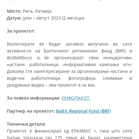
Место:
Рига, Латвија
Датум:
јули – август 2023 (2 месеци)
За проектот:
Волонтерите ќе бидат активно вклучени во сите
активности на Балтичкиот регионален фонд (BRF) и
#jsBaMbuss и ќе организираат свои иницијативи,
настани, работилници, информативни кампањи итн.
Доколку сте заинтересирани за организирање настани и
водечки работилници, фотографија, снимање и
уредување видеа – ова проектот е за вас.
За повеќе информации:
ИНФОПАКОТ
Партнер на проектот:
Baltic Regional Fund (BRF)
Технички детали:
Проектот е финансиран од ЕРАЗМУС +, така што сите
патни трошоци (до 275 евра) ќе бидат надоместени