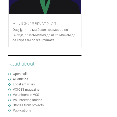
ВОИСЕС август 2026
Овој јули не ми беше прв месец во
Скопје, па помислив дека ќе можам да
се справам со жештината....
Read about...
Open calls
All articles
Local activities
VOICES magazine
Volunteers in VCS
Volunteering stories
Stories from projects
Publications