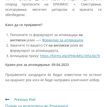
според прописите на ЕРАЗМУС +. Сместување,
осигурување, месечен џепарлак и храната се
обезбедени.
Како да се пријавите?
Пополнете го формуларот за апликација
на
англиски
јазик —>
Формулар за апликација
Закачете го вашето CV
на англиски
јазик во
формуларот за апликацијата.
Аплицирај преку:
https://forms.gle/iPH6yM5s7efvLVp79
Краен рок за аплицирање: 09.04.2023
Пријавените кандидати ќе бидат известени по истекот
на крајниот рок кога ќе биде направен конечниот избор.
Previous Post
Повик за волонтери во Романија!