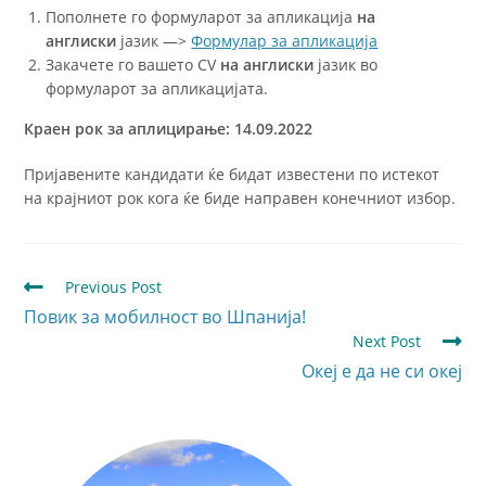
Пополнете го формуларот за апликација
на
англиски
јазик —>
Формулар за апликација
Закачете го вашето CV
на англиски
јазик во
формуларот за апликацијата.
Краен рок за аплицирање:
14.09.2022
Пријавените кандидати ќе бидат известени по истекот
на крајниот рок кога ќе биде направен конечниот избор.
Previous Post
Повик за мобилност во Шпанија!
Next Post
Океј е да не си океј