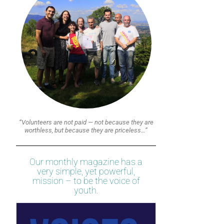
“Volunteers are not paid — not because they are
worthless, but because they are priceless…”
Our monthly magazine has a
very simple, yet powerful,
mission – to be the voice of
youth.