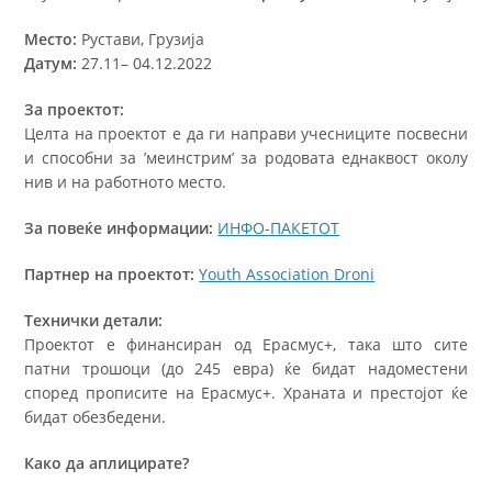
Место:
Рустави, Грузија
Датум:
27.11– 04.12.2022
За проектот:
Целта на проектот е да ги направи учесниците посвесни
и способни за ’меинстрим’ за родовата еднаквост околу
нив и на работното место.
За повеќе информации:
ИНФО-ПАКЕТОТ
Партнер на проектот:
Youth Association Droni
Технички детали:
Проектот е финансиран од Е
расмус
+, така што сите
патни трошоци (до 245 евра) ќе бидат надоместени
според прописите на Е
расмус
+. Храната и престојот ќе
бидат обезбедени.
Како да аплицирате?