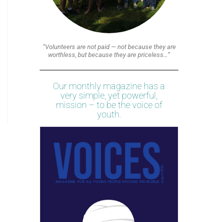
“Volunteers are not paid — not because they are
worthless, but because they are priceless…”
Our monthly magazine has a
very simple, yet powerful,
mission – to be the voice of
youth.