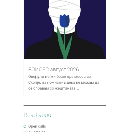
ВОИСЕС август 2026
Овој јули не ми беше прв месец во
Скопје, па помислив дека ќе можам да
се справам со жештината....
Read about...
Open calls