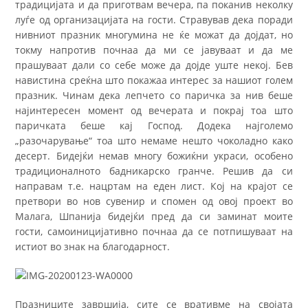
традицијата и да приготвам вечера, па поканив неколку
луѓе од организацијата на гости. Стравував дека поради
нивниот празник многумина не ќе можат да дојдат, но
токму напротив почнаа да ми се јавуваат и да ме
прашуваат дали со себе може да дојде уште некој. Бев
навистина среќна што покажаа интерес за нашиот голем
празник. Чинам дека лепчето со паричка за нив беше
најинтересен момент од вечерата и покрај тоа што
паричката беше кај Господ. Додека најголемо
„разочарување“ тоа што немаме нешто чоколадно како
десерт. Бидејќи немав многу божиќни украси, особено
традиционалното бадникарско гранче. Решив да си
направам т.е. нацртам на еден лист. Кој на крајот се
претвори во нов сувенир и спомен од овој проект во
Малага, Шпанија бидејќи пред да си заминат моите
гости, самоиницијативно почнаа да се потпишуваат на
истиот во знак на благодарност.
Празниците завршија, сите се вративме на својата