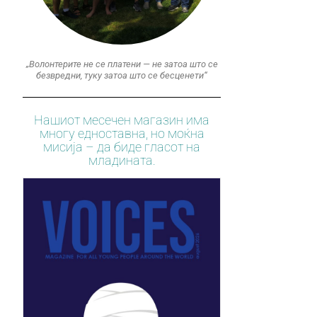
„Волонтерите не се платени — не затоа што се
безвредни, туку затоа што се бесценети“
Нашиот месечен магазин има
многу едноставна, но моќна
мисија – да биде гласот на
младината.