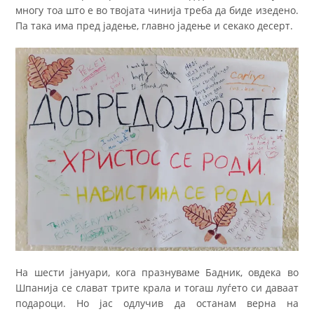
многу тоа што е во твојата чинија треба да биде изедено.
Па така има пред јадење, главно јадење и секако десерт.
На шести јануари, кога празнуваме Бадник, овдека во
Шпанија се слават трите крала и тогаш луѓето си даваат
подароци. Но јас одлучив да останам верна на