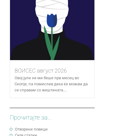
ВОИСЕС август 2026
Овој јули не ми беше прв месец во
Скопје, па помислив дека ќе можам да
се справам со жештината....
Прочитајте за...
Отворени повици
Сите статии