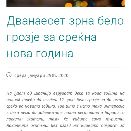
Дванаесет зрна бело
грозје за среќна
нова година
среда јануари 29th, 2020
На југот од Шпанија веруваат дека за нова година на
полноќ треба да изедеш 12 зрна бело грозје за да имаш
среќа во новата година. Тоа што е исто така интересно
е дека нема да забележите полни ресторани и барови со
локални жители, таму ќе видите само туристи.
Локалните жители, без оглед на нивната возраст за