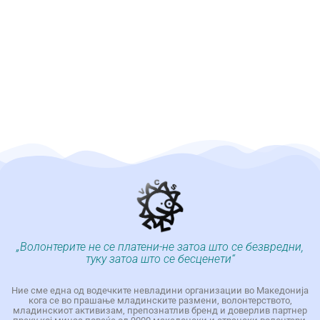
„Волонтерите не се платени-не затоа што се безвредни,
туку затоа што се бесценети“
Ние сме една од водечките невладини организации во Македонија
кога се во прашање младинските размени, волонтерството,
младинскиот активизам, препознатлив бренд и доверлив партнер