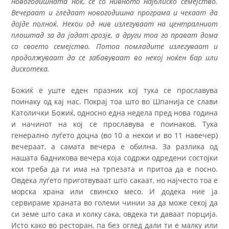
новогодишната ноќ, се со нивното најблиско семејство.
Вечераат и гледаат новогодишна програма и чекаат да
дојде полноќ. Некои од нив излегуваат на централниот
плоштад за да јадат грозје, а други тоа го прават дома
со своето семејство. Потоа помладите излегуваат и
продолжуваат да се забавуваат во некој ноќен бар или
дискотека.
Божиќ е уште еден празник кој тука се прославува
поинаку од кај нас. Покрај тоа што во Шпанија се слави
Католички Божиќ, односно една недела пред нова година
и начинот на кој се прославува е поинаков. Тука
генерално луѓето доцна (во 10 а некои и во 11 навечер)
вечераат, а самата вечера е обилна. За разлика од
нашата бадникова вечера која содржи одредени состојки
кои треба да ги има на трпезата и притоа да е посно.
Овдека луѓето приготвуваат што сакаат, но најчесто тоа е
морска храна или свинско месо. И додека ние ја
сервираме храната во големи чинии за да може секој да
си земе што сака и колку сака, овдека ти даваат порција.
Исто како во ресторан, па без оглед дали ти е малку или