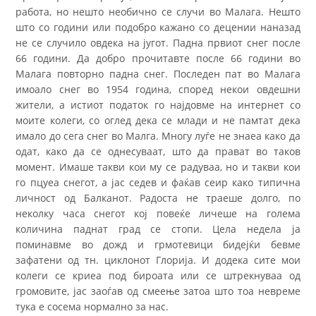
работа, но нешто необично се случи во Малага. Нешто
што со години или подобро кажано со децении наназад
не се случило овдека на југот. Падна првиот снег после
66 години. Да добро прочитавте после 66 години во
Малага повторно падна снег. Последен пат во Малага
имоало снег во 1954 година, според некои овдешни
жители, а истиот податок го најдовме на интернет со
моите колеги, со оглед дека се млади и не памтат дека
имало до сега снег во Малга. Многу луѓе не знаеа како да
одат, како да се однесуваат, што да прават во таков
момент. Имаше такви кои му се радуваа, но и такви кои
го пцуеа снегот, а јас седев и фаќав сеир како типична
личност од Балканот. Радоста не траеше долго, по
неколку часа снегот кој повеќе личеше на голема
количина паднат град се стопи. Цела недела ја
поминавме во дожд и грмотевици бидејќи бевме
зафатени од тн. циклонот Глорија. И додека сите мои
колеги се криеа под бироата или се штрекнуваа од
громовите, јас заоѓав од смеење затоа што тоа невреме
тука е сосема нормално за нас.