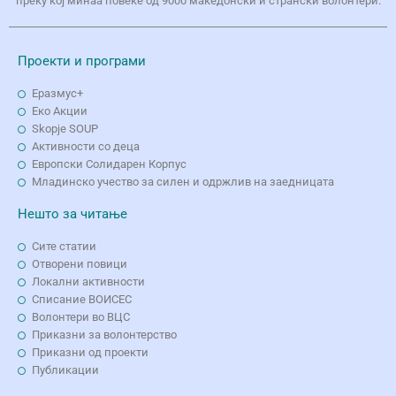
преку кој минаа повеќе од 9000 македонски и странски волонтери.
Проекти и програми
Еразмус+
Еко Aкции
Skopje SOUP
Активности со деца
Европски Солидарен Корпус
Младинско учество за силен и одржлив на заедницата
Нешто за читање
Сите статии
Отворени повици
Локални активности
Списание ВОИСЕС
Волонтери во ВЦС
Приказни за волонтерство
Приказни од проекти
Публикации