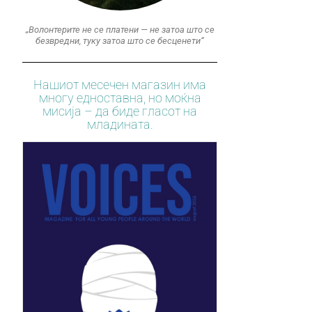
„Волонтерите не се платени — не затоа што се
безвредни, туку затоа што се бесценети“
Нашиот месечен магазин има
многу едноставна, но моќна
мисија – да биде гласот на
младината.