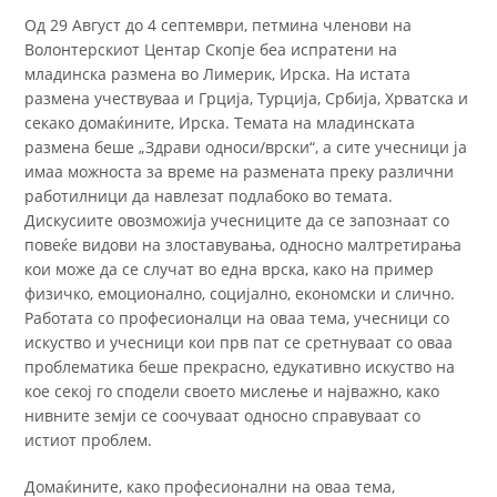
Од 29 Август до 4 септември, петмина членови на
Волонтерскиот Центар Скопје беа испратени на
младинска размена во Лимерик, Ирска. На истата
размена учествуваа и Грција, Турција, Србија, Хрватска и
секако домаќините, Ирска. Темата на младинската
размена беше „Здрави односи/врски“, а сите учесници ја
имаа можноста за време на размената преку различни
работилници да навлезат подлабоко во темата.
Дискусиите овозможија учесниците да се запознаат со
повеќе видови на злоставувања, односно малтретирања
кои може да се случат во една врска, како на пример
физичко, емоционално, социјално, економски и слично.
Работата со професионалци на оваа тема, учесници со
искуство и учесници кои прв пат се сретнуваат со оваа
проблематика беше прекрасно, едукативно искуство на
кое секој го сподели своето мислење и најважно, како
нивните земји се соочуваат односно справуваат со
истиот проблем.
Домаќините, како професионални на оваа тема,