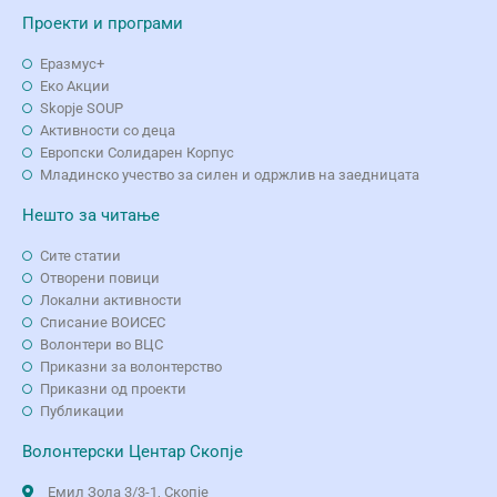
Проекти и програми
Еразмус+
Еко Aкции
Skopje SOUP
Активности со деца
Европски Солидарен Корпус
Младинско учество за силен и одржлив на заедницата
Нешто за читање
Сите статии
Отворени повици
Локални активности
Списание ВОИСЕС
Волонтери во ВЦС
Приказни за волонтерство
Приказни од проекти
Публикации
Волонтерски Центар Скопје
Емил Зола 3/3-1, Скопје