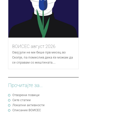
ВОИСЕС август 2026
Овој јули не ми беше прв месец во
Скопје, па помислив дека ќе можам да
се справам со жештината....
Прочитајте за...
Отворени повици
Сите статии
Локални активности
Cписание ВОИСЕС