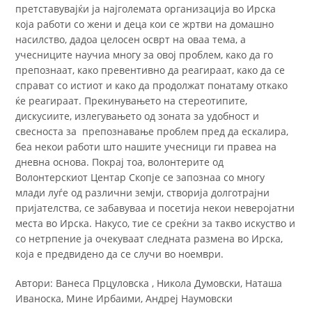
претставувајќи ја најголемата организација во Ирска
која работи со жени и деца кои се жртви на домашно
насилство, дадоа целосен осврт на оваа тема, а
учесниците научиа многу за овој проблем, како да го
препознаат, како превентивно да реагираат, како да се
справат со истиот и како да продолжат понатаму откако
ќе реагираат. Прекинувањето на стереотипите,
дискусиите, излегувањето од зоната за удобност и
свесноста за препознавање проблем пред да ескалира,
беа некои работи што нашите учесници ги правеа на
дневна основа. Покрај тоа, волонтерите од
Волонтерскиот Центар Скопје се запознаа со многу
млади луѓе од различни земји, створија долготрајни
пријателства, се забавуваа и посетија некои неверојатни
места во Ирска. Накусо, тие се среќни за такво искуство и
со нетрпение ја очекуваат следната размена во Ирска,
која е предвидено да се случи во ноември.
Автори: Ванеса Прцуловска , Никола Думовски, Наташа
Иваноска, Мине Ирбаими, Андреј Наумовски