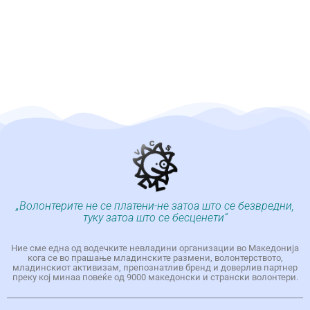
„Волонтерите не се платени-не затоа што се безвредни,
туку затоа што се бесценети“
Ние сме една од водечките невладини организации во Македонија
кога се во прашање младинските размени, волонтерството,
младинскиот активизам, препознатлив бренд и доверлив партнер
преку кој минаа повеќе од 9000 македонски и странски волонтери.