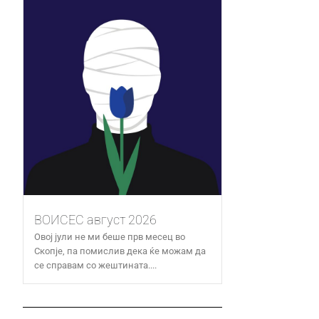
ВОИСЕС август 2026
Овој јули не ми беше прв месец во
Скопје, па помислив дека ќе можам да
се справам со жештината....