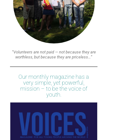
“Volunteers are not paid — not because they are
worthless, but because they are priceless…”
Our monthly magazine has a
very simple, yet powerful,
mission – to be the voice of
youth.