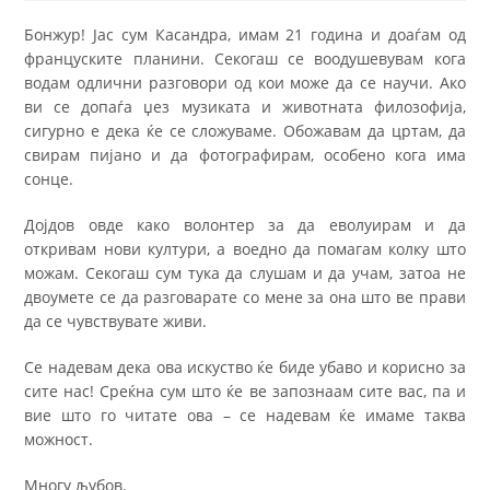
Бонжур! Јас сум Касандра, имам 21 година и доаѓам од
француските планини. Секогаш се воодушевувам кога
водам одлични разговори од кои може да се научи. Ако
ви се допаѓа џез музиката и животната филозофија,
сигурно е дека ќе се сложуваме. Обожавам да цртам, да
свирам пијано и да фотографирам, особено кога има
сонце.
Дојдов овде како волонтер за да еволуирам и да
откривам нови култури, а воедно да помагам колку што
можам. Секогаш сум тука да слушам и да учам, затоа не
двоумете се да разговарате со мене за она што ве прави
да се чувствувате живи.
Се надевам дека ова искуство ќе биде убаво и корисно за
сите нас! Среќна сум што ќе ве запознаам сите вас, па и
вие што го читате ова – се надевам ќе имаме таква
можност.
Многу љубов.