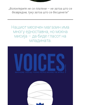
„Волонтерите не се платени — не затоа што се
безвредни, туку затоа што се бесценети“
Нашиот месечен магазин има
многу едноставна, но моќна
мисија – да биде гласот на
младината.