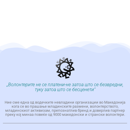
„Волонтерите не се платени-не затоа што се безвредни,
туку затоа што се бесценети“
Ние сме една од водечките невладини организации во Македонија
кога се во прашање младинските размени, волонтерството,
младинскиот активизам, препознатлив бренд и доверлив партнер
преку кој минаа повеќе од 9000 македонски и странски волонтери.