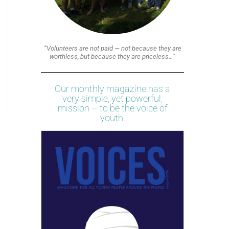
“Volunteers are not paid — not because they are
worthless, but because they are priceless…”
Our monthly magazine has a
very simple, yet powerful,
mission – to be the voice of
youth.