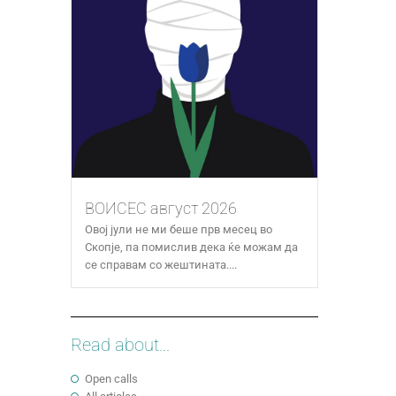
ВОИСЕС август 2026
Овој јули не ми беше прв месец во
Скопје, па помислив дека ќе можам да
се справам со жештината....
Read about...
Open calls