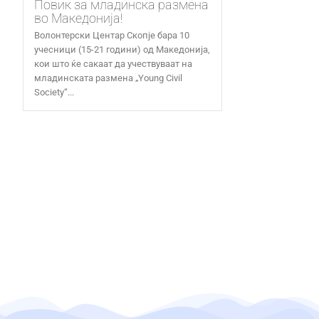
Повик за младинска размена
во Македонија!
Волонтерски Центар Скопје бара 10
учесници (15-21 години) од Македонија,
кои што ќе сакаат да учествуваат на
младинската размена „Young Civil
Society“...