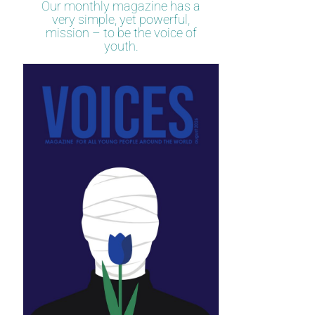
Our monthly magazine has a
very simple, yet powerful,
mission – to be the voice of
youth.