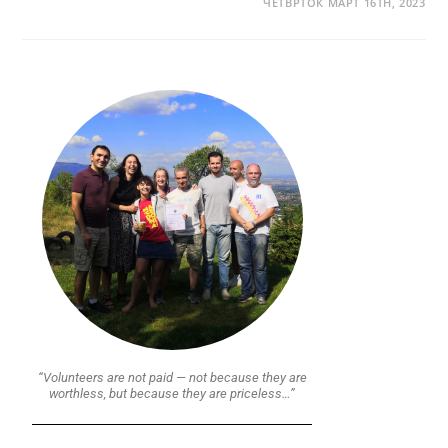
ЧЕТВРТОК МАРТ 16TH, 2023
“Volunteers are not paid — not because they are
worthless, but because they are priceless…”