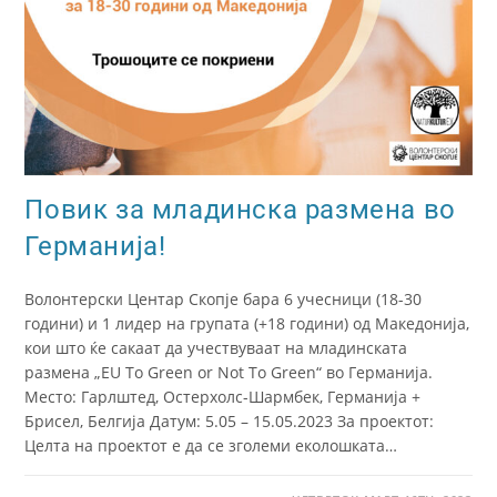
Повик за младинска размена во
Германија!
Волонтерски Центар Скопје бара 6 учесници (18-30
години) и 1 лидер на групата (+18 години) од Македонија,
кои што ќе сакаат да учествуваат на младинската
размена „EU To Green or Not To Green“ во Германија.
Место: Гарлштед, Остерхолс-Шармбек, Германија +
Брисел, Белгија Датум: 5.05 – 15.05.2023 За проектот:
Целта на проектот е да се зголеми еколошката…