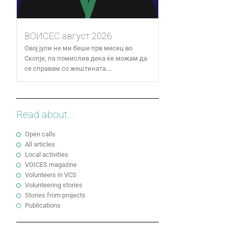
ВОИСЕС август 2026
Овој јули не ми беше прв месец во
Скопје, па помислив дека ќе можам да
се справам со жештината....
Read about...
Open calls
All articles
Local activities
VOICES magazine
Volunteers in VCS
Volunteering stories
Stories from projects
Publications