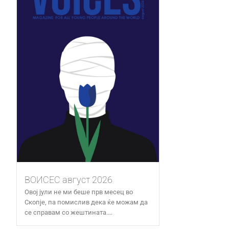
ВОИСЕС август 2026
Овој јули не ми беше прв месец во
Скопје, па помислив дека ќе можам да
се справам со жештината....