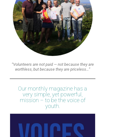
“Volunteers are not paid — not because they are
worthless, but because they are priceless…”
Our monthly magazine has a
very simple, yet powerful,
mission – to be the voice of
youth.