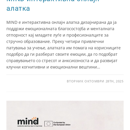
алатка
MIND е интерактивна онлајн алатка дизајнирана да ја
поддржи емоционалната благосостојба и менталната
отпорност кај младите луѓе и професионалците за
стручно образование. Преку четири привлечни
патувања за учење, алатката им помага на корисниците
подобро да ги разберат своите емоции, да го подобрат
справувањето со стресот и анксиозноста и да развијат
клучни когнитивни и емоционални вештини…
ВТОРНИК ОКТОМВРИ 28TH, 2025