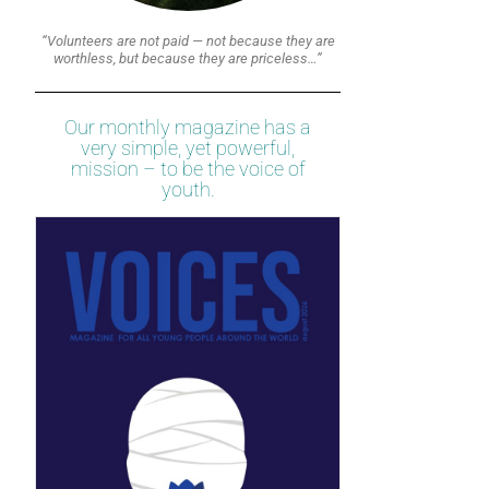
“Volunteers are not paid — not because they are
worthless, but because they are priceless…”
Our monthly magazine has a
very simple, yet powerful,
mission – to be the voice of
youth.