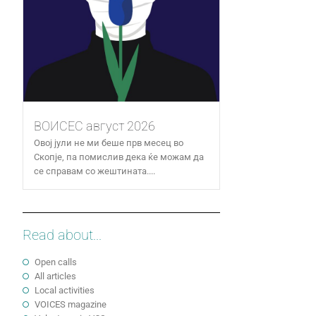
ВОИСЕС август 2026
Овој јули не ми беше прв месец во
Скопје, па помислив дека ќе можам да
се справам со жештината....
Read about...
Open calls
All articles
Local activities
VOICES magazine