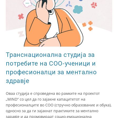
Транснационална студија за
потребите на СОО-ученици и
професионалци за ментално
здравје
Оваа студија е спроведена во рамките на проектот
„MIND“ со цел да го зајакне капацитетот на
професионалците во СОО (стручно образование и обука),
односно за да ги зајакнат практиките за ментално
здравје и да промовираат социо-емоционална