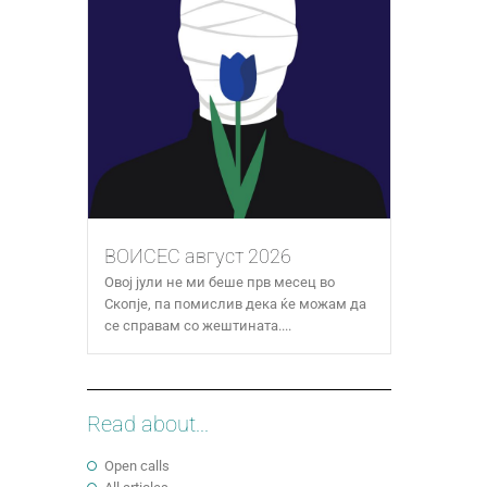
ВОИСЕС август 2026
Овој јули не ми беше прв месец во
Скопје, па помислив дека ќе можам да
се справам со жештината....
Read about...
Open calls