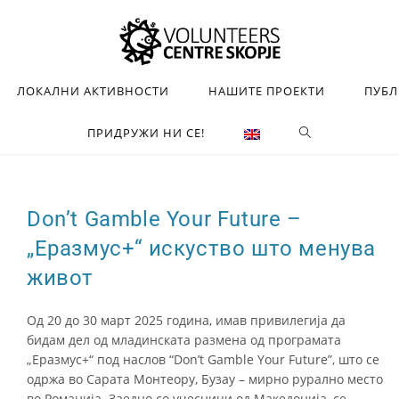
ЛОКАЛНИ АКТИВНОСТИ
НАШИТЕ ПРОЕКТИ
ПУБ
ПРИДРУЖИ НИ СЕ!
Don’t Gamble Your Future –
„Еразмус+“ искуство што менува
живот
Од 20 до 30 март 2025 година, имав привилегија да
бидам дел од младинската размена од програмата
„Еразмус+“ под наслов “Don’t Gamble Your Future”, што се
одржа во Сарата Монтеору, Бузау – мирно рурално место
во Романија. Заедно со учесници од Македонија, се