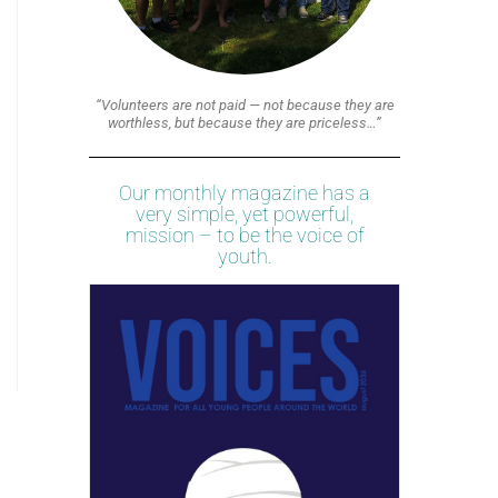
“Volunteers are not paid — not because they are
worthless, but because they are priceless…”
Our monthly magazine has a
very simple, yet powerful,
mission – to be the voice of
youth.