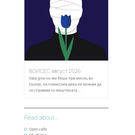
ВОИСЕС август 2026
Овој јули не ми беше прв месец во
Скопје, па помислив дека ќе можам да
се справам со жештината....
Read about...
Open calls