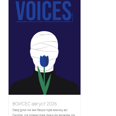
ВОИСЕС август 2026
Овој јули не ми беше прв месец во
Скопје, па помислив дека ќе можам да