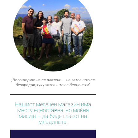
„Волонтерите не се платени — не затоа што се
безвредни, туку затоа што се бесценети“
Нашиот месечен магазин има
многу едноставна, но моќна
мисија – да биде гласот на
младината.