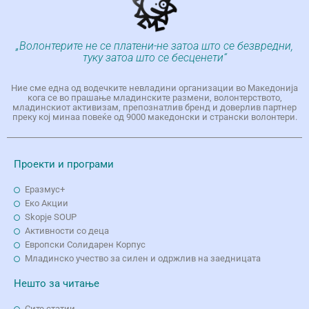
„Волонтерите не се платени-не затоа што се безвредни,
туку затоа што се бесценети“
Ние сме една од водечките невладини организации во Македонија
кога се во прашање младинските размени, волонтерството,
младинскиот активизам, препознатлив бренд и доверлив партнер
преку кој минаа повеќе од 9000 македонски и странски волонтери.
Проекти и програми
Еразмус+
Еко Aкции
Skopje SOUP
Активности со деца
Европски Солидарен Корпус
Младинско учество за силен и одржлив на заедницата
Нешто за читање
Сите статии