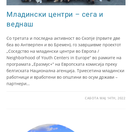
Младински центри – сега и
веднаш
Со третата и последна активност во Скопје (првите две
беа во Антверпен и во Бремен), го завршивме проектот
„Соседство на младински центри во Европа /
Neighborhood of Youth Centers in Europe“ во рамките на
програмата „Еразмус+“ на Европската комисија преку
белгиската Национална агенција. Триесетина младински
работници и вработени во општини во осум држави –
партнери…
САБОТА МАЈ 14TH, 2022