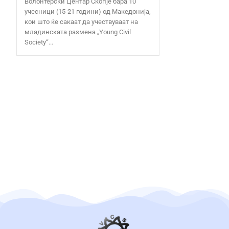
Волонтерски Центар Скопје бара 10
учесници (15-21 години) од Македонија,
кои што ќе сакаат да учествуваат на
младинската размена „Young Civil
Society“...