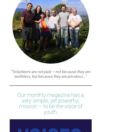
“Volunteers are not paid — not because they are
worthless, but because they are priceless…”
Our monthly magazine has a
very simple, yet powerful,
mission – to be the voice of
youth.