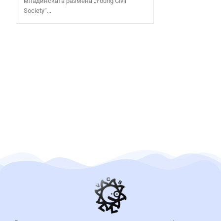
младинската размена „Young Civil
Society“...