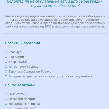
„Волонтерите не се платени-не затоа што се безвредни,
туку затоа што се бесценети“
Ние сме една од водечките невладини организации во Македонија
кога се во прашање младинските размени, волонтерството,
младинскиот активизам, препознатлив бренд и доверлив партнер
преку кој минаа повеќе од 9000 македонски и странски волонтери.
Проекти и програми
Еразмус+
Еко Aкции
Skopje SOUP
Активности со деца
Европски Солидарен Корпус
Младинско учество за силен и одржлив на заедницата
Нешто за читање
Сите статии
Отворени повици
Локални активности
Списание ВОИСЕС