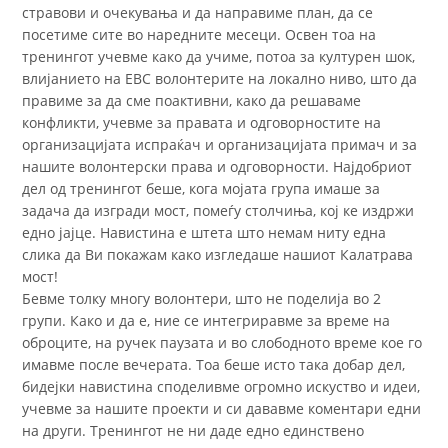
стравови и очекувања и да направиме план, да се
посетиме сите во наредните месеци.
Освен тоа на
тренингот учевме како да учиме, потоа за културен шок,
влијанието на ЕВС волонтерите на локално ниво, што да
правиме за да сме поактивни, како да решаваме
конфликти, учевме за правата и одговорностите на
организацијата испраќач и организацијата примач и за
нашите волонтерски права и одговорности. Најдобриот
дел од тренингот беше, кога мојата група имаше за
задача да изгради мост, помеѓу столчиња, кој ке издржи
едно јајце. Навистина е штета што немам ниту една
слика да Ви покажам како изгледаше нашиот Калатрава
мост!
Бевме толку многу волонтери, што не поделија во 2
групи.
Како и да е, ние се интегриравме за време на
оброците, на ручек паузата и во слободното време кое го
имавме после вечерата. Тоа беше исто така добар дел,
бидејки навистина споделивме огромно искуство и идеи,
учевме за нашите проекти и си дававме коментари едни
на други. Тренингот не ни даде едно единствено