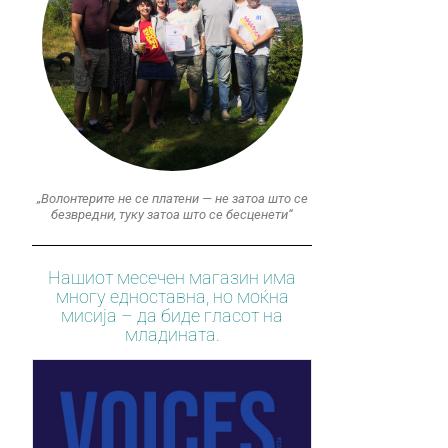
„Волонтерите не се платени — не затоа што се
безвредни, туку затоа што се бесценети“
Нашиот месечен магазин има
многу едноставна, но моќна
мисија – да биде гласот на
младината.