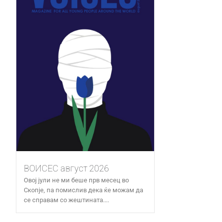
ВОИСЕС август 2026
Овој јули не ми беше прв месец во
Скопје, па помислив дека ќе можам да
се справам со жештината....