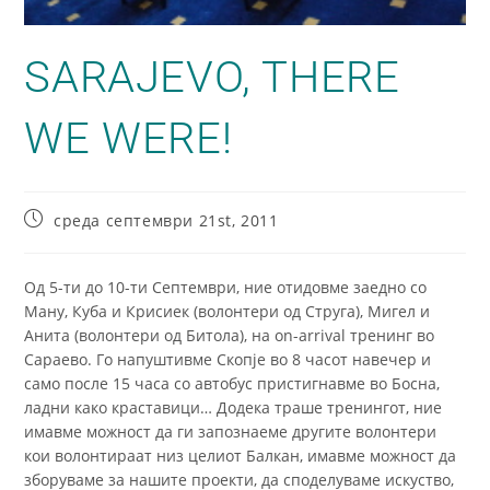
SARAJEVO, THERE
WE WERE!
среда септември 21st, 2011
Од 5-ти до 10-ти Септември, ние отидовме заедно со
Ману, Куба и Крисиек (волонтери од Струга), Мигел и
Анита (волонтери од Битола), на on-arrival тренинг во
Сараево. Го напуштивме Скопје во 8 часот навечер и
само после 15 часа со автобус пристигнавме во Босна,
ладни како краставици… Додека траше тренингот, ние
имавме можност да ги запознаеме другите волонтери
кои волонтираат низ целиот Балкан, имавме можност да
зборуваме за нашите проекти, да споделуваме искуство,