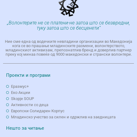
„Волонтерите не се платени-не затоа што се безвредни,
туку затоа што се бесценети“
Ние сме една од водечките невладини организации во Македонија
кога се во прашање младинските размени, волонтерството,
младинскиот активизам, препознатлив бренд и доверлив партнер
преку кој минаа повеќе од 9000 македонски и странски волонтери.
Проекти и програми
Еразмус+
Еко Aкции
Skopje SOUP
Активности со деца
Европски Солидарен Корпус
Младинско учество за силен и одржлив на заедницата
Нешто за читање