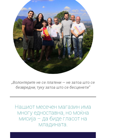
„Волонтерите не се платени — не затоа што се
безвредни, туку затоа што се бесценети“
Нашиот месечен магазин има
многу едноставна, но моќна
мисија – да биде гласот на
младината.