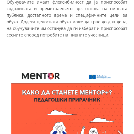
Обучувачите имаат флексибилност да ја приспособат
содржината и времетраењето врз основа на нивната
публика, достапното време и специфичните цели за
обука. Додека целосната обука може да трае до два дена,
на обучувачите им останува да ги изберат и приспособат
сесиите според потребите на нивните учесници.