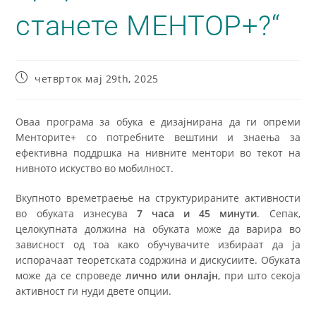
станете МЕНТОР+?“
четврток мај 29th, 2025
Оваа програма за обука е дизајнирана да ги опреми
Менторите+ со потребните вештини и знаења за
ефективна поддршка на нивните ментори во текот на
нивното искуство во мобилност.
Вкупното времетраење на структурираните активности
во обуката изнесува
7 часа и 45 минути
. Сепак,
целокупната должина на обуката може да варира во
зависност од тоа како обучувачите избираат да ја
испорачаат теоретската содржина и дискусиите. Обуката
може да се спроведе
лично или онлајн
, при што секоја
активност ги нуди двете опции.