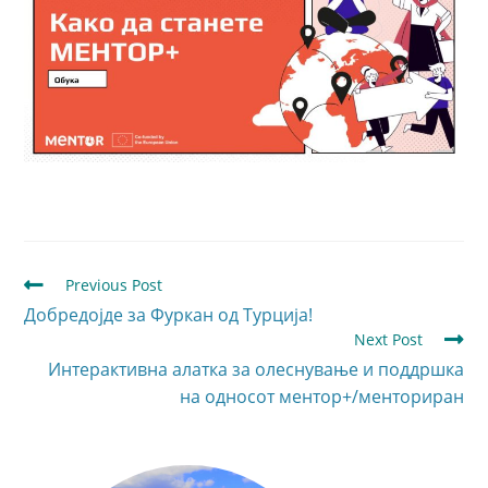
Previous Post
Добредојде за Фуркан од Турција!
Next Post
Интерактивна алатка за олеснување и поддршка
на односот ментор+/менториран