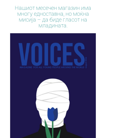
Нашиот месечен магазин има
многу едноставна, но моќна
мисија – да биде гласот на
младината.