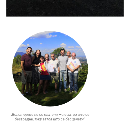
„Волонтерите не се платени — не затоа што се
безвредни, туку затоа што се бесценети“