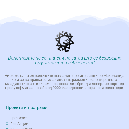
„Волонтерите не се платени-не затоа што се безвредни,
туку затоа што се бесценети“
Ние сме една од водечките невладини организации во Македонија
кога се во прашање младинските размени, волонтерството,
младинскиот активизам, препознатлив бренд и доверлив партнер
преку кој минаа повеќе од 9000 македонски и странски волонтери.
Проекти и програми
Еразмус+
Еко Aкции