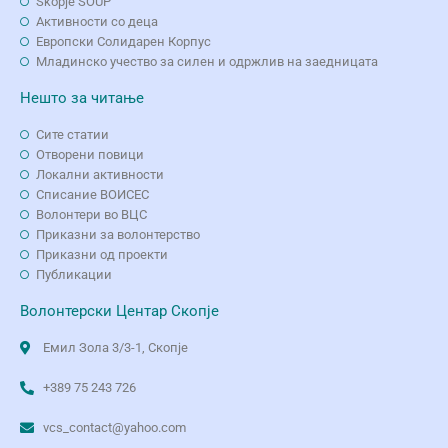
Skopje SOUP
Активности со деца
Европски Солидарен Корпус
Младинско учество за силен и одржлив на заедницата
Нешто за читање
Сите статии
Отворени повици
Локални активности
Списание ВОИСЕС
Волонтери во ВЦС
Приказни за волонтерство
Приказни од проекти
Публикации
Волонтерски Центар Скопје
Емил Зола 3/3-1, Скопје
+389 75 243 726
vcs_contact@yahoo.com