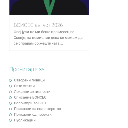
ВОИСЕС август 2026
Овој јули не ми беше прв месец во
Скопје, па помислив дека ќе можам да
се справам со жештината....
Прочитајте за...
Отворени повици
Сите статии
Локални активности
Cписание ВОИСЕС
Волонтери во ВЦС
Приказни за волонтерство
Приказни од проекти
Публикации