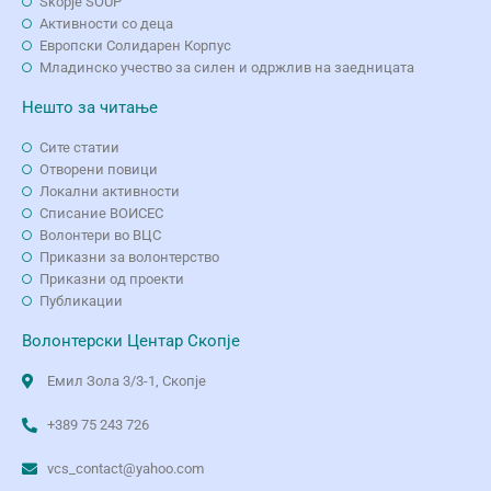
Skopje SOUP
Активности со деца
Европски Солидарен Корпус
Младинско учество за силен и одржлив на заедницата
Нешто за читање
Сите статии
Отворени повици
Локални активности
Списание ВОИСЕС
Волонтери во ВЦС
Приказни за волонтерство
Приказни од проекти
Публикации
Волонтерски Центар Скопје
Емил Зола 3/3-1, Скопје
+389 75 243 726
vcs_contact@yahoo.com