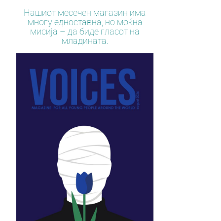
Нашиот месечен магазин има
многу едноставна, но моќна
мисија – да биде гласот на
младината.