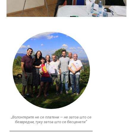
„Волонтерите не се платени — не затоа што се
безвредни, туку затоа што се бесценети“