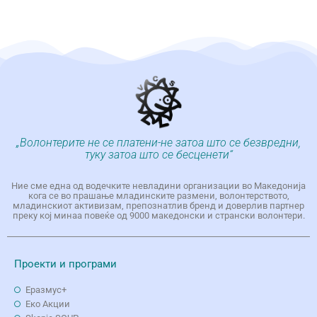
„Волонтерите не се платени-не затоа што се безвредни,
туку затоа што се бесценети“
Ние сме една од водечките невладини организации во Македонија
кога се во прашање младинските размени, волонтерството,
младинскиот активизам, препознатлив бренд и доверлив партнер
преку кој минаа повеќе од 9000 македонски и странски волонтери.
Проекти и програми
Еразмус+
Еко Aкции