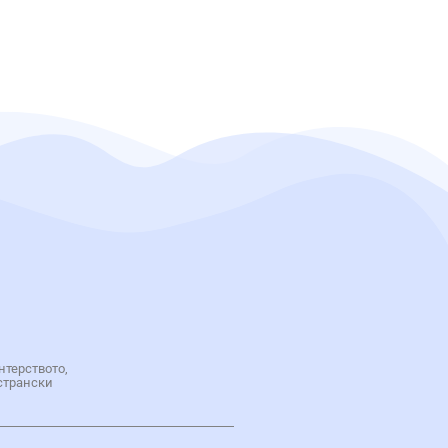
нтерството,
странски