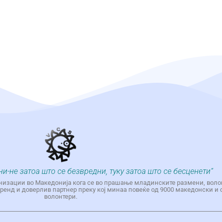
ни-не затоа што се безвредни, туку затоа што се бесценети“
низации во Македонија кога се во прашање младинските размени, воло
енд и доверлив партнер преку кој минаа повеќе од 9000 македонски и 
волонтери.