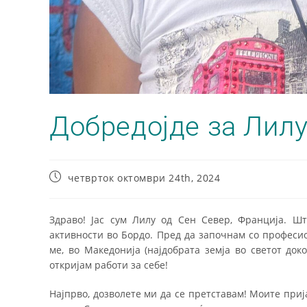
Добредојде за Лилу
четврток октомври 24th, 2024
Здраво! Јас сум Лилу од Сен Север, Франција. Ш
активности во Бордо. Пред да започнам со професио
ме, во Македонија (најдобрата земја во светот до
откријам работи за себе!
Најпрво, дозволете ми да се претставам! Моите приј