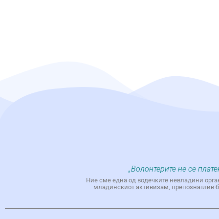
„Волонтерите не се плате
Ние сме една од водечките невладини орга
младинскиот активизам, препознатлив бр