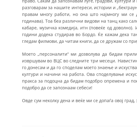
право. Сакам да запознавам луѓе, градови, култури и
разговарам за нашите интереси, истории и „бекграу
правам многу работи, но она што најмногу ми се 
годинава). Тоа беа различни видови на танц како салс
кабаре, музичка комедија, итн (повеќе од доволно).
години додека студирав во Бордо. Ќе кажам дека та
гледам филмови, да читам книги, да се дружам со пр
Моето „персоналити“ ми дозволува да бидам прили
извршувам во ВЦС во следните три месеци. Навистина
го донесам и да го споделам моето знаење и искуства
култури и начини на работа. Ова споделување искус
пракса за подоцна да бидам подобро опремена и поси
подобро да се запознаам себеси!
Овде сум неколку дена и веќе ми се допаѓа овој град,