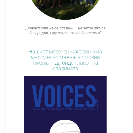
„Волонтерите не се платени — не затоа што се
безвредни, туку затоа што се бесценети“
Нашиот месечен магазин има
многу едноставна, но моќна
мисија – да биде гласот на
младината.