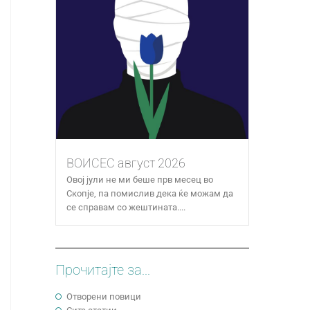
ВОИСЕС август 2026
Овој јули не ми беше прв месец во
Скопје, па помислив дека ќе можам да
се справам со жештината....
Прочитајте за...
Отворени повици