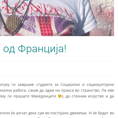
 од Франција!
тотуку ги завршив студиите за Социјални и социокултурни
нална работа, сакав да одам на пракса во странство. Па еве
колку ги прашате Македонците
), да стекнам искуство и да
атели ќе речат дека сум во постојано движење. И ќе бидат во