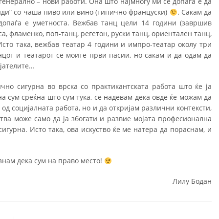
 генерално – нови работи. Она што најмногу ми се допаѓа е да
нди“ со чаша пиво или вино (типично француски)
. Сакам да
допаѓа е уметноста. Вежбав танц цели 14 години (завршив
а, фламенко, поп-танц, регетон, руски танц, ориентален танц,
 Исто така, вежбав театар 4 години и импро-театар околу три
нцот и театарот се моите први пасии, но сакам и да одам да
ијателите…
чно сигурна во врска со практикантската работа што ќе ја
 сум среќна што сум тука, се надевам дека овде ќе можам да
 од социјалната работа, но и да откријам различни контексти,
тва може само да ја збогати и развие мојата професионална
гурна. Исто така, ова искуство ќе ме натера да пораснам, и
 знам дека сум на право место!
Лилу Бoдан