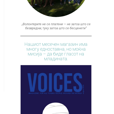
„Волонтерите не се платени — не затоа што се
безвредни, туку затоа што се бесценети“
Нашиот месечен магазин има
многу едноставна, но моќна
мисија – да биде гласот на
младината.