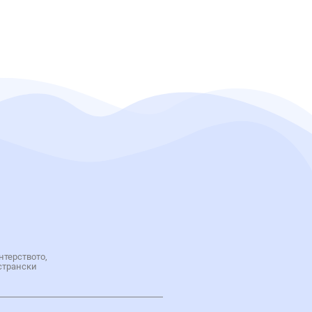
нтерството,
странски