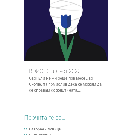
ВОИСЕС август 2026
Овој јули не ми беше прв месец во
Скопје, па помислив дека ќе можам да
се справам со жештината....
Прочитајте за...
Отворени повици