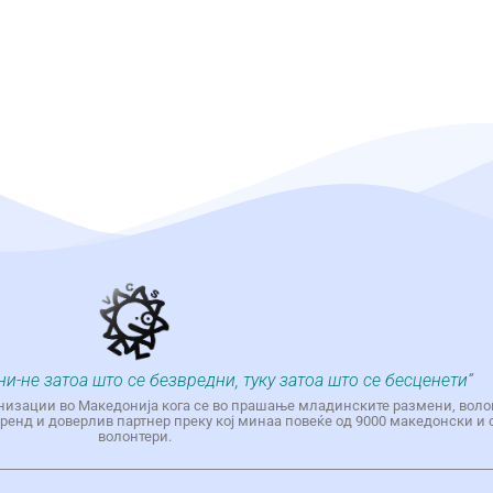
ни-не затоа што се безвредни, туку затоа што се бесценети“
низации во Македонија кога се во прашање младинските размени, воло
енд и доверлив партнер преку кој минаа повеќе од 9000 македонски и 
волонтери.