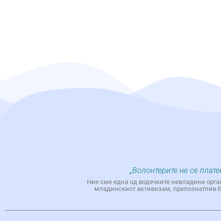
„Волонтерите не се плате
Ние сме една од водечките невладини орга
младинскиот активизам, препознатлив бр