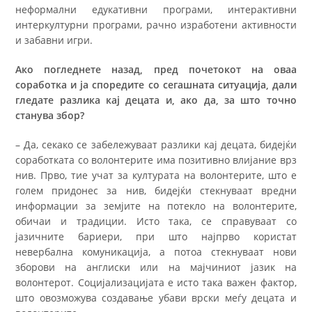
неформални едукативни програми, интерактивни
интеркултурни програми, рачно изработени активности
и забавни игри.
Ако погледнете назад, пред почетокот на оваа
соработка и ја споредите со сегашната ситуација, дали
гледате разлика кај децата и, ако да, за што точно
станува збор?
– Да, секако се забележуваат разлики кај децата, бидејќи
соработката со волонтерите има позитивно влијание врз
нив. Прво, тие учат за културата на волонтерите, што е
голем придонес за нив, бидејќи стекнуваат вредни
информации за земјите на потекло на волонтерите,
обичаи и традиции. Исто така, се справуваат со
јазичните бариери, при што најпрво користат
невербална комуникација, а потоа стекнуваат нови
зборови на англиски или на мајчиниот јазик на
волонтерот. Социјализацијата е исто така важен фактор,
што овозможува создавање убави врски меѓу децата и