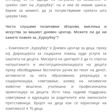
среќен свет на „Куркубеу”, па и ние ќе имаме шанса,
барем за момент, да ја почувствуваме среќата што
царува таму.
Често слушаме позитивни зборови, мислења и
искуства за вашиот дневен центар. Можете ли да ни
кажете повеќе за „Куркубеу“?
– Комплексот „Куркубеу“ е Дневен центар за деца, преку
кој Дирекцијата за социјална помош нуди услуги за
заштита на децата. Мисијата на центарот е да го спречи
напуштањето и институционализацијата на децата
преку обезбедување бесплатен ручек во текот на денот,
активности за нега, образование, рекреација и
социјализација, советување, развој на независни
животни вештини, училишна и професионална
ориентација за децата. Исто така, нудиме поддршка,
советување и едукација за родителите или законските
претставници. Бројот на деца кои се корисници на
комплексот е 76 деца.