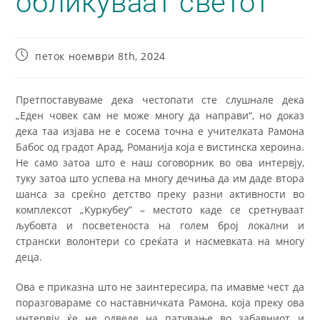
обликуваат светот
петок ноември 8th, 2024
Претпоставуваме дека честопати сте слушнале дека
„Еден човек сам не може многу да направи“, но доказ
дека таа изјава не е сосема точна е учителката Рамона
Бабос од градот Арад, Романија која е вистинска хероина.
Не само затоа што е наш соговорник во ова интервју,
туку затоа што успева на многу дечиња да им даде втора
шанса за среќно детство преку разни активности во
комплексот „Куркубеу” – местото каде се сретнуваат
љубовта и посветеноста на голем број локални и
странски волонтери со среќата и насмевката на многу
деца.
Ова е приказна што не заинтересира, па имавме чест да
поразговараме со наставничката Рамона, која преку ова
интервју ќе не одведе на патување во забавниот и