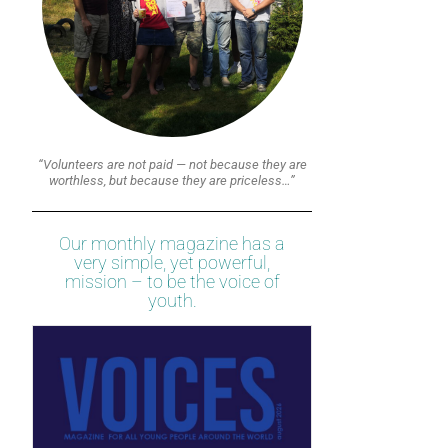
“Volunteers are not paid — not because they are
worthless, but because they are priceless…”
Our monthly magazine has a
very simple, yet powerful,
mission – to be the voice of
youth.