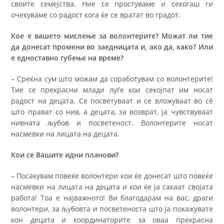
своите семејства. Ние се простуваме и секогаш ги
очекуваме со радост кога ќе се вратат во градот.
Кое е вашето мислење за волонтерите? Можат ли тие
да донесат промени во заедницата и, ако да, како? Или
е едноставно губење на време?
– Среќна сум што можам да соработувам со волонтерите!
Тие се прекрасни млади луѓе кои секојпат им носат
радост на децата. Се посветуваат и се вложуваат во сè
што прават со нив, а децата, за возврат, ја чувствуваат
нивната љубов и посветеност. Волонтерите носат
насмевки на лицата на децата.
Кои се Вашите идни планови?
– Посакувам повеќе волонтери кои ќе донесат што повеќе
насмевки на лицата на децата и кои ќе ја сакаат својата
работа! Тоа е најважното! Ви благодарам на вас, драги
волонтери, за љубовта и посветеноста што ја покажувате
кон децата и координаторите за оваа прекрасна