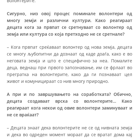
волонтерите.
Сигурно, низ овој процес поминале волонтери од
многу земји и различни култури. Како реагираат
децата кога за првпат се сретнуваат со волонтер од
земја или култура со која претходно не се сретнале?
– Кога првпат среќаваат волонтер од нова земја, децата
се многу љубопитни да дознаат од каде доаѓа, како е во
неговата земја и што е специфично за неа. Помалите
деца, веднаш при првото запознавање, им се фрлаат во
прегратка на волонтерите, како да ги познаваат цел
живот и комуницираат со нив многу природно.
А при и по завршувањето на соработката? Обично,
децата создаваат врска со волонтерите… Како
реагираат кога некои од овие волонтери заминуваат и
не се враќаат?
– Децата знаат дека волонтерите не се од нивната земја
и дека во одреден момент мораат да се вратат дома кај