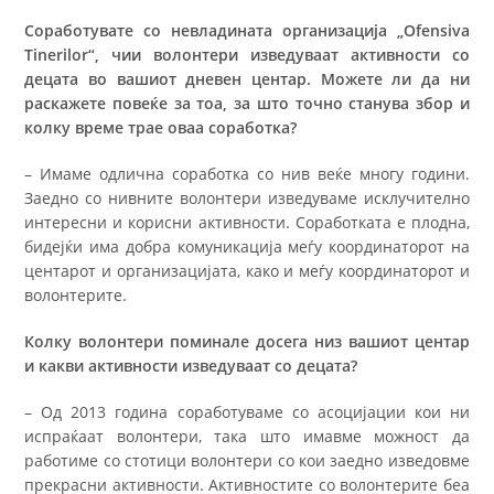
Соработувате со невладината организација „Ofensiva
Tinerilor“, чии волонтери изведуваат активности со
децата во вашиот дневен центар. Можете ли да ни
раскажете повеќе за тоа, за што точно станува збор и
колку време трае оваа соработка?
– Имаме одлична соработка со нив веќе многу години.
Заедно со нивните волонтери изведуваме исклучително
интересни и корисни активности. Соработката е плодна,
бидејќи има добра комуникација меѓу координаторот на
центарот и организацијата, како и меѓу координаторот и
волонтерите.
Колку волонтери поминале досега низ вашиот центар
и какви активности изведуваат со децата?
– Од 2013 година соработуваме со асоцијации кои ни
испраќаат волонтери, така што имавме можност да
работиме со стотици волонтери со кои заедно изведовме
прекрасни активности. Активностите со волонтерите беа