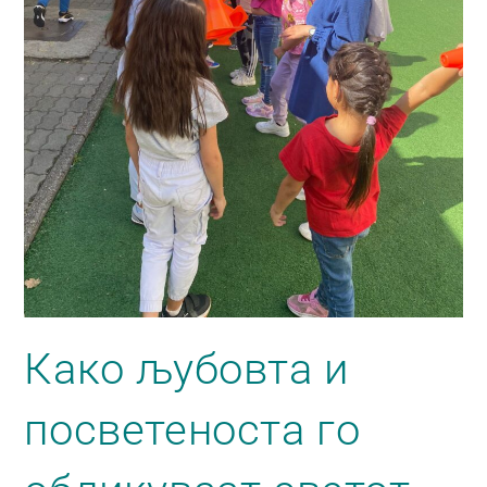
Како љубовта и
посветеноста го