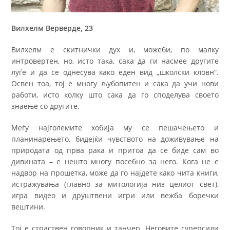
Вилхелм Верверде, 23
Вилхелм е скитнички дух и, можеби, по малку
интровертен, но, исто така, сака да ги насмее другите
луѓе и да се однесува како еден вид „школски кловн“.
Освен тоа, тој е многу љубопитен и сака да учи нови
работи, исто колку што сака да го споделува своето
знаење со другите.
Меѓу најголемите хобија му се пешачењето и
планинарењето, бидејќи чувството на доживување на
природата од прва рака и притоа да се биде сам во
дивината – е нешто многу посебно за него. Кога не е
надвор на прошетка, може да го најдете како чита книги,
истражувања (главно за митологија низ целиот свет),
игра видео и друштвени игри или вежба боречки
вештини.
Тој е страствен говорник и танчер. Неговите суперсили