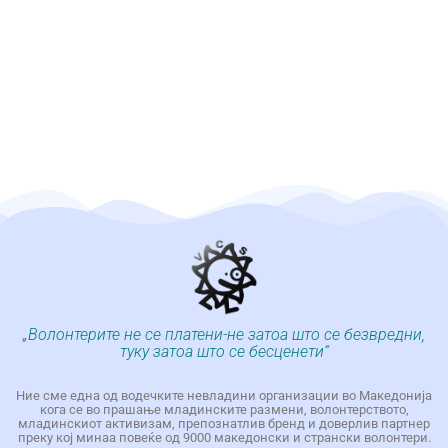
„Волонтерите не се платени-не затоа што се безвредни,
туку затоа што се бесценети“
Ние сме една од водечките невладини организации во Македонија
кога се во прашање младинските размени, волонтерството,
младинскиот активизам, препознатлив бренд и доверлив партнер
преку кој минаа повеќе од 9000 македонски и странски волонтери.