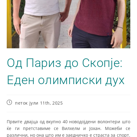
Од Париз до Скопје:
Еден олимписки дух
петок јули 11th, 2025
Првите двајца од вкупно 40 новодојдени волонтери што
ќе ги претставиме се Вилхелм и Јохан. Можеби се
различни, но она што им е заедничко е страста за спорт.