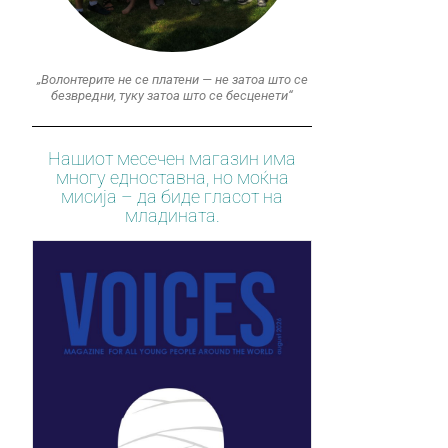
„Волонтерите не се платени — не затоа што се
безвредни, туку затоа што се бесценети“
Нашиот месечен магазин има
многу едноставна, но моќна
мисија – да биде гласот на
младината.