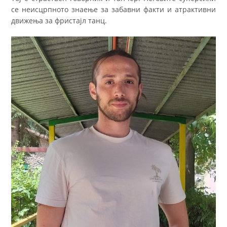
се неисцрпното знаење за забавни факти и атрактивни
движења за фристајл танц.