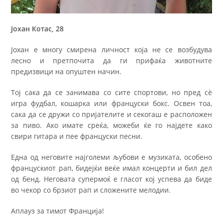
Јохан Котас, 28
Јохан е многу смирена личност која не се возбудува
лесно и претпочита да ги прифаќа животните
предизвици на опуштен начин.
Тој сака да се занимава со сите спортови, но пред сè
игра фудбал, кошарка или француски бокс. Освен тоа,
сака да се дружи со пријателите и секогаш е расположен
за пиво. Ако имате среќа, можеби ќе го најдете како
свири гитара и пее француски песни.
Една од неговите најголеми љубови е музиката, особено
францускиот рап, бидејќи веќе имал концерти и бил дел
од бенд. Неговата супермоќ е гласот кој успева да биде
во чекор со брзиот рап и сложените мелодии.
Аплауз за тимот Франција!