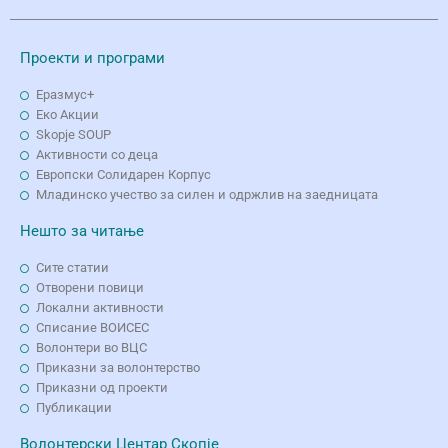
Проекти и програми
Еразмус+
Еко Aкции
Skopje SOUP
Активности со деца
Европски Солидарен Корпус
Младинско учество за силен и одржлив на заедницата
Нешто за читање
Сите статии
Отворени повици
Локални активности
Списание ВОИСЕС
Волонтери во ВЦС
Приказни за волонтерство
Приказни од проекти
Публикации
Волонтерски Центар Скопје