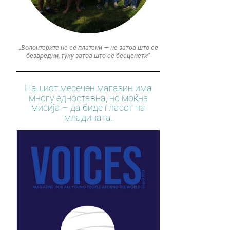
„Волонтерите не се платени — не затоа што се
безвредни, туку затоа што се бесценети“
Нашиот месечен магазин има
многу едноставна, но моќна
мисија – да биде гласот на
младината.