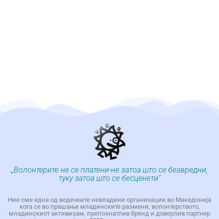
„Волонтерите не се платени-не затоа што се безвредни,
туку затоа што се бесценети“
Ние сме една од водечките невладини организации во Македонија
кога се во прашање младинските размени, волонтерството,
младинскиот активизам, препознатлив бренд и доверлив партнер