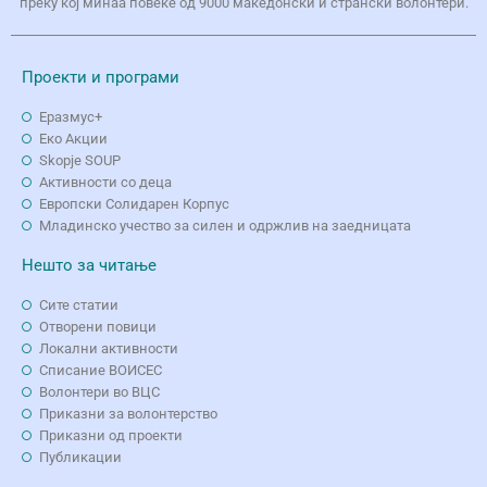
преку кој минаа повеќе од 9000 македонски и странски волонтери.
Проекти и програми
Еразмус+
Еко Aкции
Skopje SOUP
Активности со деца
Европски Солидарен Корпус
Младинско учество за силен и одржлив на заедницата
Нешто за читање
Сите статии
Отворени повици
Локални активности
Списание ВОИСЕС
Волонтери во ВЦС
Приказни за волонтерство
Приказни од проекти
Публикации