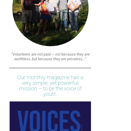
“Volunteers are not paid — not because they are
worthless, but because they are priceless…”
Our monthly magazine has a
very simple, yet powerful,
mission – to be the voice of
youth.