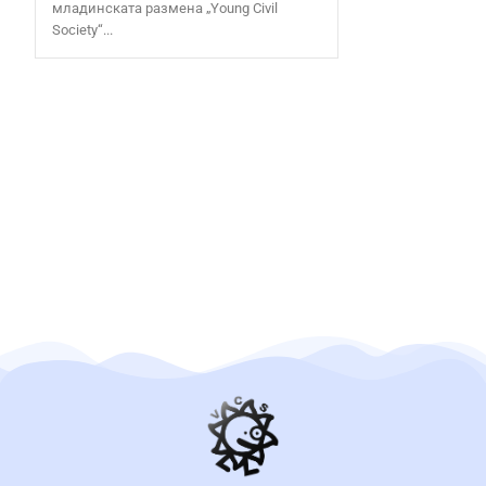
младинската размена „Young Civil
Society“...