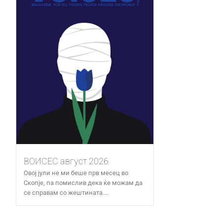
ВОИСЕС август 2026
Овој јули не ми беше прв месец во
Скопје, па помислив дека ќе можам да
се справам со жештината....