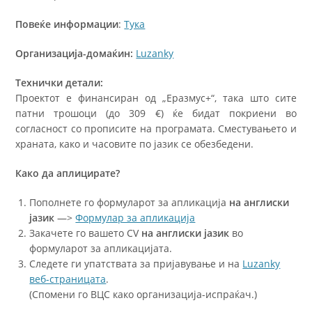
Повеќе информации
:
Тука
Организација-домаќин:
Luzanky
Технички детали:
Проектот е финансиран од „Еразмус+“, така што сите
патни трошоци (до 309 €) ќе бидат покриени во
согласност со прописите на програмата. Сместувањето и
храната, како и часовите по јазик се обезбедени.
Како да аплицирате?
Пополнете го формуларот за апликација
на англиски
јазик
—>
Формулар за апликација
Закачете го вашето CV
на англиски јазик
во
формуларот за апликацијата.
Следете ги упатствата за пријавување и на
Luzanky
веб-страницата
.
(Спомени го ВЦС како организација-испраќач.)