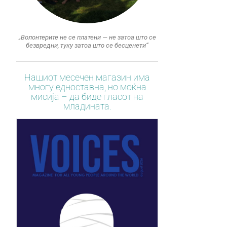
„Волонтерите не се платени — не затоа што се
безвредни, туку затоа што се бесценети“
Нашиот месечен магазин има
многу едноставна, но моќна
мисија – да биде гласот на
младината.