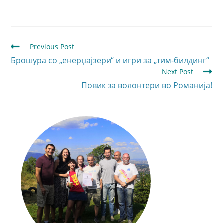
Previous Post
Брошура со „енерџајзери“ и игри за „тим-билдинг“
Next Post
Повик за волонтери во Романија!