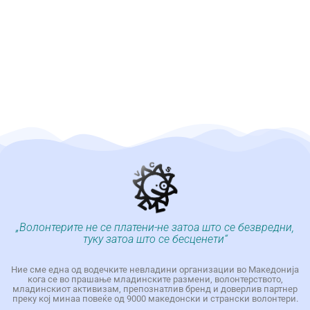
„Волонтерите не се платени-не затоа што се безвредни,
туку затоа што се бесценети“
Ние сме една од водечките невладини организации во Македонија
кога се во прашање младинските размени, волонтерството,
младинскиот активизам, препознатлив бренд и доверлив партнер
преку кој минаа повеќе од 9000 македонски и странски волонтери.