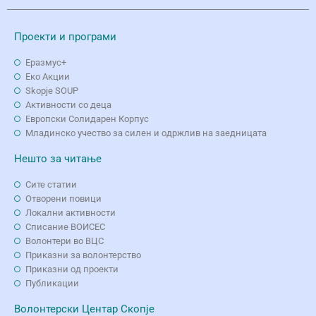
Проекти и програми
Еразмус+
Еко Aкции
Skopje SOUP
Активности со деца
Европски Солидарен Корпус
Младинско учество за силен и одржлив на заедницата
Нешто за читање
Сите статии
Отворени повици
Локални активности
Списание ВОИСЕС
Волонтери во ВЦС
Приказни за волонтерство
Приказни од проекти
Публикации
Волонтерски Центар Скопје