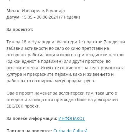
Место:
Извоареле, Романија
Датум:
15.05 – 30.06.2024 (7 недели)
За проектот:
Тим од 18 меѓународни волонтери ќе подготви 7-неделни
забавни активности во село со кино претстави на
отворено, работилници и игри во три младински центри
(од кои едниот е подвижен) или други простори во
околните места. Искусете го животот на село, романската
култура и прекрасните пејзажи, како и живеењето и
работењето во широка меѓународна група.
Ова е проект наменет за волонтерски тим, така што е
отворен и за лица што претходно биле на долгорочен
ЕВС/ЕСК проект.
За повеќе информации:
ИНФОПАКОТ
Партнер на проектот:
Curba de Cultură