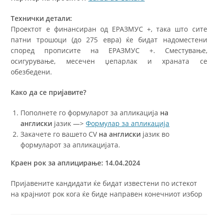
Технички детали:
Проектот е финансиран од ЕРАЗМУС +, така што сите
патни трошоци (до 275 евра) ќе бидат надоместени
според прописите на ЕРАЗМУС +. Сместување,
осигурување, месечен џепарлак и храната се
обезбедени.
Како да се пријавите?
Пополнете го формуларот за апликација
на
англиски
јазик —>
Формулар за апликација
Закачете го вашето CV
на англиски
јазик во
формуларот за апликацијата.
Краен рок за аплицирање: 1
4
.04
.2024
Пријавените кандидати ќе бидат известени по истекот
на крајниот рок кога ќе биде направен конечниот избор