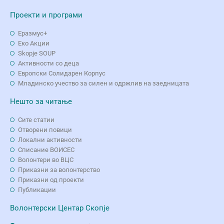
Проекти и програми
Еразмус+
Еко Aкции
Skopje SOUP
Активности со деца
Европски Солидарен Корпус
Младинско учество за силен и одржлив на заедницата
Нешто за читање
Сите статии
Отворени повици
Локални активности
Списание ВОИСЕС
Волонтери во ВЦС
Приказни за волонтерство
Приказни од проекти
Публикации
Волонтерски Центар Скопје