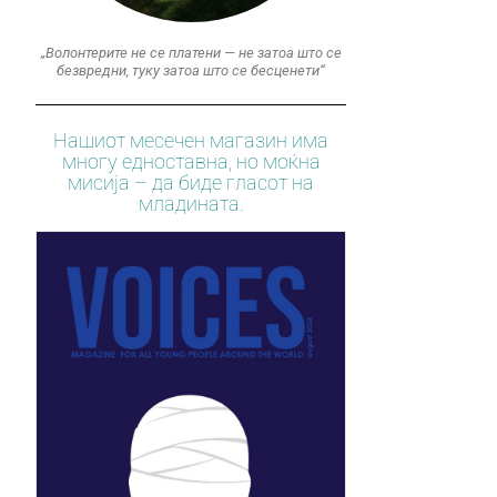
„Волонтерите не се платени — не затоа што се
безвредни, туку затоа што се бесценети“
Нашиот месечен магазин има
многу едноставна, но моќна
мисија – да биде гласот на
младината.