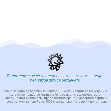
„Волонтерите не се платени-не затоа што се безвредни,
туку затоа што се бесценети“
Ние сме една од водечките невладини организации во Македонија
кога се во прашање младинските размени, волонтерството,
младинскиот активизам, препознатлив бренд и доверлив партнер
преку кој минаа повеќе од 9000 македонски и странски волонтери.