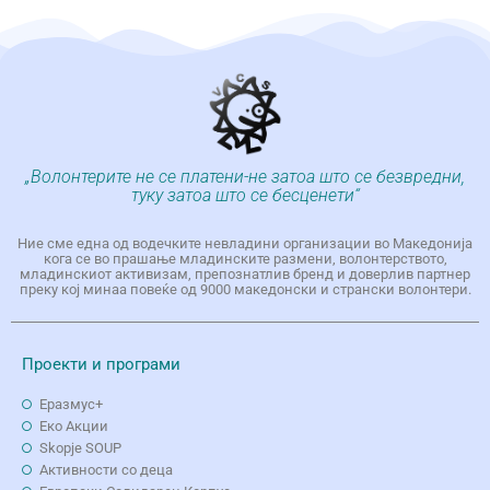
„Волонтерите не се платени-не затоа што се безвредни,
туку затоа што се бесценети“
Ние сме една од водечките невладини организации во Македонија
кога се во прашање младинските размени, волонтерството,
младинскиот активизам, препознатлив бренд и доверлив партнер
преку кој минаа повеќе од 9000 македонски и странски волонтери.
Проекти и програми
Еразмус+
Еко Aкции
Skopje SOUP
Активности со деца