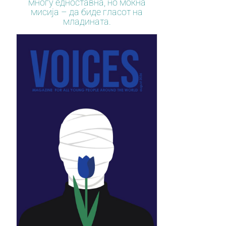
многу едноставна, но моќна
мисија – да биде гласот на
младината.