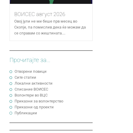
ВОИСЕС август 2026
Овој јули не ми беше прв месец во
Скопје, па помислив дека ќе можам да
се справам со жештината....
Прочитајте за...
Отворени повици
Сите статии
Локални активности
Cписание ВОИСЕС
Волонтери во ВЦС
Приказни за волонтерство
Приказни од проекти
Публикации