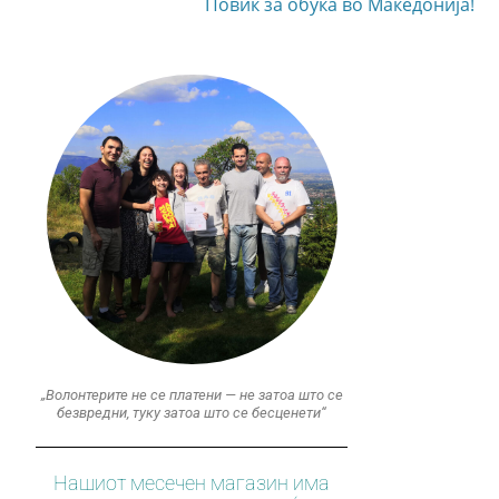
Повик за обука во Македонија!
„Волонтерите не се платени — не затоа што се
безвредни, туку затоа што се бесценети“
Нашиот месечен магазин има