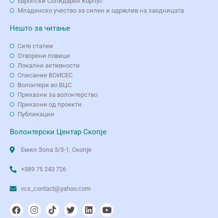
Европски Солидарен Корпус
Младинско учество за силен и одржлив на заедницата
Нешто за читање
Сите статии
Отворени повици
Локални активности
Списание ВОИСЕС
Волонтери во ВЦС
Приказни за волонтерство
Приказни од проекти
Публикации
Волонтерски Центар Скопје
Емил Зола 3/3-1, Скопје
+389 75 243 726
vcs_contact@yahoo.com