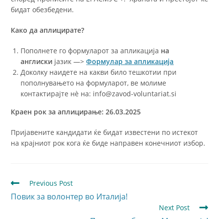
бидат обезбедени.
Како да аплицирате?
Пополнете го формуларот за апликација
на
англиски
јазик —>
Формулар за апликација
Доколку наидете на какви било тешкотии при
пополнувањето на формуларот, ве молиме
контактирајте нè на: info@zavod-voluntariat.si
Краен рок за аплицирање: 26.03.2025
Пријавените кандидати ќе бидат известени по истекот
на крајниот рок кога ќе биде направен конечниот избор.
Previous Post
Повик за волонтер во Италија!
Next Post