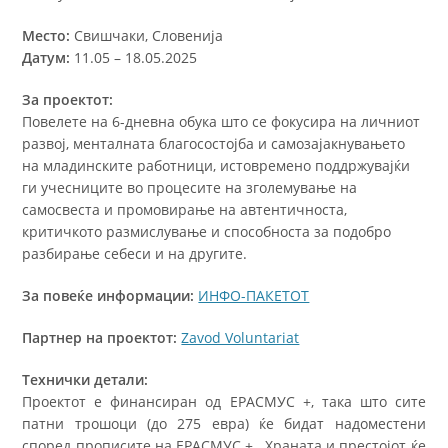
Место:
Свишчаки, Словенија
Датум:
11.05 – 18.05.2025
За проектот:
Повелете на 6-дневна обука што се фокусира на личниот
развој, менталната благосостојба и самозајакнувањето
на младинските работници, истовремено поддржувајќи
ги учесниците во процесите на зголемување на
самосвеста и промовирање на автентичноста,
критичкото размислување и способноста за подобро
разбирање себеси и на другите.
За повеќе информации:
ИНФО-ПАКЕТОТ
Партнер на проектот:
Zavod Voluntariat
Технички детали:
Проектот е финансиран од ЕРАСМУС +, така што сите
патни трошоци (до 275 евра) ќе бидат надоместени
според прописите на ЕРАСМУС +. Храната и престојот ќе