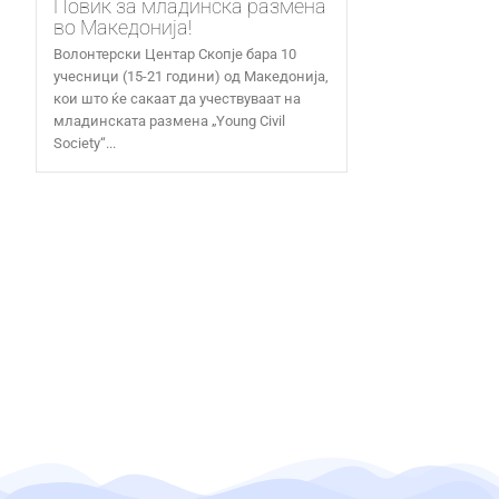
Повик за младинска размена
во Македонија!
Волонтерски Центар Скопје бара 10
учесници (15-21 години) од Македонија,
кои што ќе сакаат да учествуваат на
младинската размена „Young Civil
Society“...