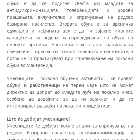
обука е да се подигне свеста кај младите за
антидискриминацијата, толеранцијата и родови
прашањата, вклучително и спречување на родово
базирано насилство. Втората обука е за врсничка
едукација и нејзината цел е да ги зајакне нивните
капацитети за водење и спроведување на обуки на
нивните врсници. Учесниците ќе станат национални
обучувачи – прво ќе ги стекнат знаењата и вештините, а
потоа ќе ги практикуваат при спроведување на локални
обуки во Македонија.
Учесниците – локално обучени активисти – ќе прават
обуки и работилници
на терен каде што ќе можат
директно да допрат до младите луѓе на локално ниво,
особено до девојките за да ги зајакнат и да го
инспирираат развојот на локални иницијативи.
Што ќе добијат учесниците?
Учесниците ќе добијат компетенции за спречување на
родово базирано насилство, антидискриминација и
толеранција. Во исто време, ќе научат методи за водење