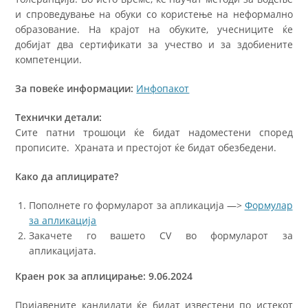
и спроведување на обуки со користење на неформално
образование. На крајот на обуките, учесниците ќе
добијат два сертификати за учество и за здобиените
компетенции.
За повеќе информации:
Инфопакот
Технички детали:
Сите патни трошоци ќе бидат надоместени според
прописите. Храната и престојот ќе бидат обезбедени.
Како да аплицирате?
Пополнете го формуларот за апликација —>
Формулар
за апликација
Закачете го вашето CV во формуларот за
апликацијата.
Краен рок за аплицирање: 9.06.2024
Пријавените кандидати ќе бидат известени по истекот